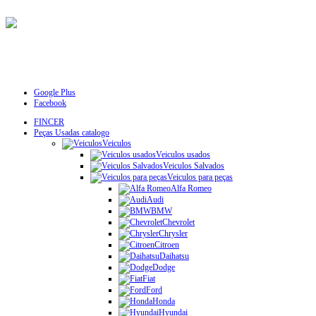
Google Plus
Facebook
FINCER
Peças Usadas catalogo
Veiculos
Veiculos usados
Veiculos Salvados
Veiculos para peças
Alfa Romeo
Audi
BMW
Chevrolet
Chrysler
Citroen
Daihatsu
Dodge
Fiat
Ford
Honda
Hyundai