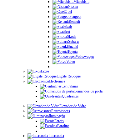
Mitsubishi
Nissan
Opel
Peugeot
Renault
Saab
Seat
Skoda
Subaru
Suzuki
Toyota
Volkswagen
Volvo
Eixos
Engate Reboque
Electronica
Centralinas
Comandos de porta
Quadrantes
Elevador de Vidro
Retrovisores
Iluminação
Farois
Farolins
Intercooler