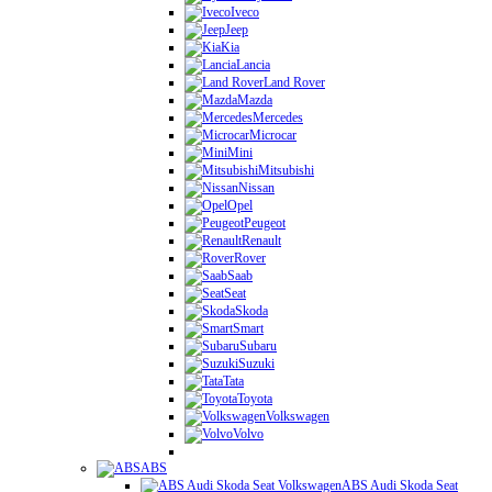
Iveco
Jeep
Kia
Lancia
Land Rover
Mazda
Mercedes
Microcar
Mini
Mitsubishi
Nissan
Opel
Peugeot
Renault
Rover
Saab
Seat
Skoda
Smart
Subaru
Suzuki
Tata
Toyota
Volkswagen
Volvo
ABS
ABS Audi Skoda Seat