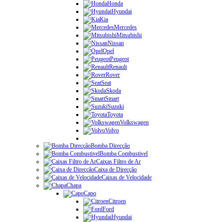
Honda
Hyundai
Kia
Mercedes
Mitsubishi
Nissan
Opel
Peugeot
Renault
Rover
Seat
Skoda
Smart
Suzuki
Toyota
Volkswagen
Volvo
Bomba Direcção
Bomba Combustivel
Caixas Filtro de Ar
Caixa de Direcção
Caixas de Velocidade
Chapa
Capo
Citroen
Ford
Hyundai