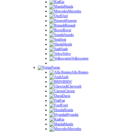
Kia
Mazda
Mercedes
Opel
Peugeot
Renault
Rover
Suzuki
Seat
Skoda
Saab
Volvo
Volkswagen
Portas
Alfa Romeo
Audi
BMW
Chevroelt
Citroen
Dacia
Fiat
Ford
Honda
Hyundai
Kia
Mazda
Mercedes