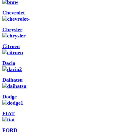
Chevrolet
Chrysler
Citroen
Dacia
Daihatsu
Dodge
FIAT
FORD