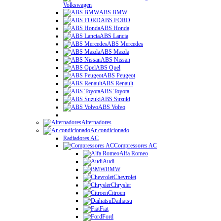
Volkswagen
ABS BMW
ABS FORD
ABS Honda
ABS Lancia
ABS Mercedes
ABS Mazda
ABS Nissan
ABS Opel
ABS Peugeot
ABS Renault
ABS Toyota
ABS Suzuki
ABS Volvo
Alternadores
Ar condicionado
Radiadores AC
Compressores AC
Alfa Romeo
Audi
BMW
Chevrolet
Chrysler
Citroen
Daihatsu
Fiat
Ford