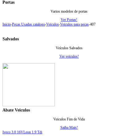
Portas
Varios modelos de portas
Ver Portas!
Inicio
-
Peças Usadas catalogo
-
Veiculos
-
Veiculos para peças
-
407
Salvados
Veículos Salvados
Ver veiculos!
Abate Veiculos
Veiculos Fim de Vida
Saiba Mais!
Iveco 3.0 16V
Leon 1.9 Tdi