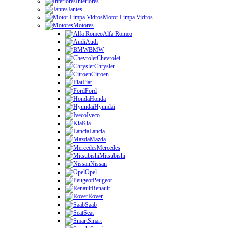
Interiores
Jantes
Motor Limpa Vidros
Motores
Alfa Romeo
Audi
BMW
Chevrolet
Chrysler
Citroen
Fiat
Ford
Honda
Hyundai
Iveco
Kia
Lancia
Mazda
Mercedes
Mitsubishi
Nissan
Opel
Peugeot
Renault
Rover
Saab
Seat
Smart