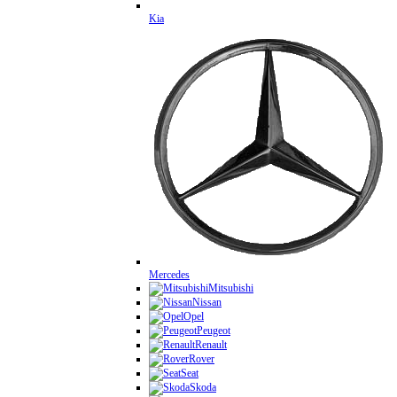
Kia
Mercedes
Mitsubishi
Nissan
Opel
Peugeot
Renault
Rover
Seat
Skoda