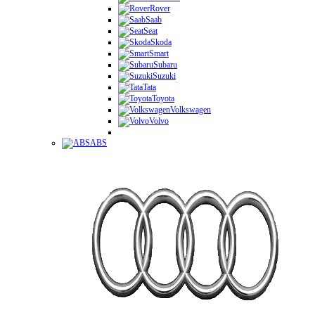
Rover
Saab
Seat
Skoda
Smart
Subaru
Suzuki
Tata
Toyota
Volkswagen
Volvo
ABS