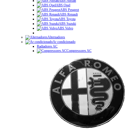
ABS Nissan
ABS Opel
ABS Peugeot
ABS Renault
ABS Toyota
ABS Suzuki
ABS Volvo
Alternadores
Ar condicionado
Radiadores AC
Compressores AC