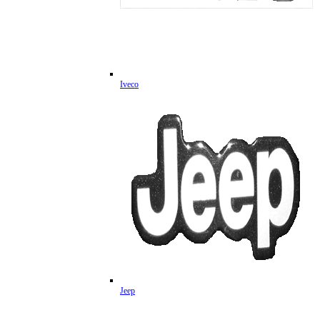
Iveco
Jeep