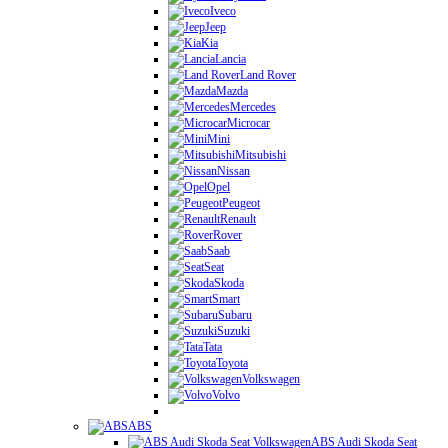
Iveco
Jeep
Kia
Lancia
Land Rover
Mazda
Mercedes
Microcar
Mini
Mitsubishi
Nissan
Opel
Peugeot
Renault
Rover
Saab
Seat
Skoda
Smart
Subaru
Suzuki
Tata
Toyota
Volkswagen
Volvo
ABS
ABS Audi Skoda Seat