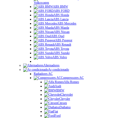
Volkswagen
ABS BMW
ABS FORD
ABS Honda
ABS Lancia
ABS Mercedes
ABS Mazda
ABS Nissan
ABS Opel
ABS Peugeot
ABS Renault
ABS Toyota
ABS Suzuki
ABS Volvo
Alternadores
Ar condicionado
Radiadores AC
Compressores AC
Alfa Romeo
Audi
BMW
Chevrolet
Chrysler
Citroen
Daihatsu
Fiat
Ford