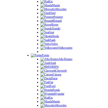
Kia
Mazda
Mercedes
Opel
Peugeot
Renault
Rover
Suzuki
Seat
Skoda
Saab
Volvo
Volkswagen
Portas
Alfa Romeo
Audi
BMW
Chevroelt
Citroen
Dacia
Fiat
Ford
Honda
Hyundai
Kia
Mazda
Mercedes