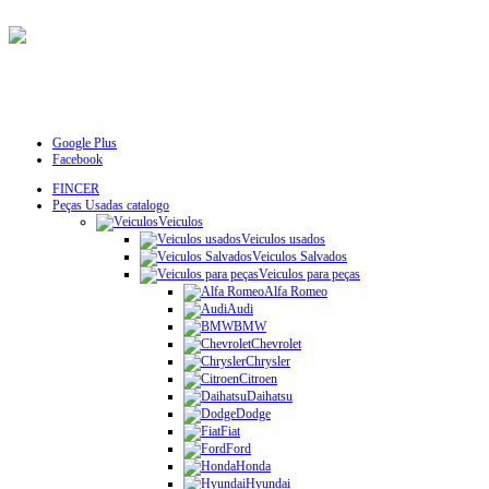
Google Plus
Facebook
FINCER
Peças Usadas catalogo
Veiculos
Veiculos usados
Veiculos Salvados
Veiculos para peças
Alfa Romeo
Audi
BMW
Chevrolet
Chrysler
Citroen
Daihatsu
Dodge
Fiat
Ford
Honda
Hyundai