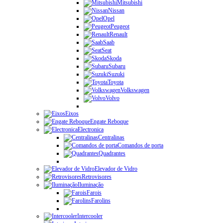
Mitsubishi
Nissan
Opel
Peugeot
Renault
Saab
Seat
Skoda
Subaru
Suzuki
Toyota
Volkswagen
Volvo
Eixos
Engate Reboque
Electronica
Centralinas
Comandos de porta
Quadrantes
Elevador de Vidro
Retrovisores
Iluminação
Farois
Farolins
Intercooler