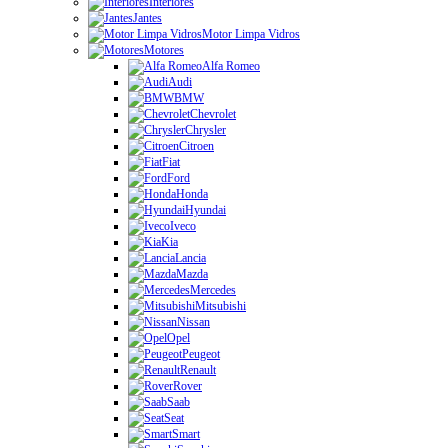
Interiores
Jantes
Motor Limpa Vidros
Motores
Alfa Romeo
Audi
BMW
Chevrolet
Chrysler
Citroen
Fiat
Ford
Honda
Hyundai
Iveco
Kia
Lancia
Mazda
Mercedes
Mitsubishi
Nissan
Opel
Peugeot
Renault
Rover
Saab
Seat
Smart