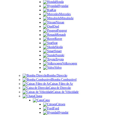
Honda
Hyundai
Kia
Mercedes
Mitsubishi
Nissan
Opel
Peugeot
Renault
Rover
Seat
Skoda
Smart
Suzuki
Toyota
Volkswagen
Volvo
Bomba Direcção
Bomba Combustivel
Caixas Filtro de Ar
Caixa de Direcção
Caixas de Velocidade
Chapa
Capo
Citroen
Ford
Hyundai