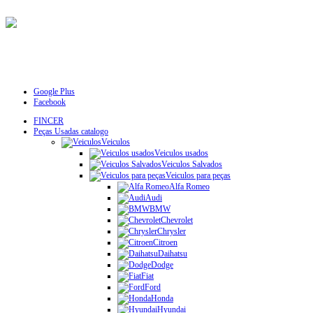
Google Plus
Facebook
FINCER
Peças Usadas catalogo
Veiculos
Veiculos usados
Veiculos Salvados
Veiculos para peças
Alfa Romeo
Audi
BMW
Chevrolet
Chrysler
Citroen
Daihatsu
Dodge
Fiat
Ford
Honda
Hyundai