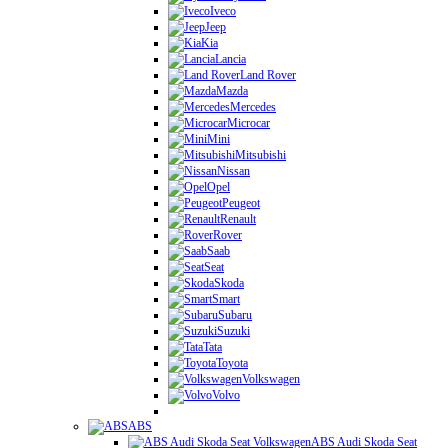
Iveco
Jeep
Kia
Lancia
Land Rover
Mazda
Mercedes
Microcar
Mini
Mitsubishi
Nissan
Opel
Peugeot
Renault
Rover
Saab
Seat
Skoda
Smart
Subaru
Suzuki
Tata
Toyota
Volkswagen
Volvo
ABS
ABS Audi Skoda Seat