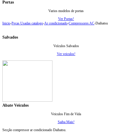
Portas
Varios modelos de portas
Ver Portas!
Inicio
-
Peças Usadas catalogo
-
Ar condicionado
-
Compressores AC
-
Daihatsu
Salvados
Veículos Salvados
Ver veiculos!
Abate Veiculos
Veiculos Fim de Vida
Saiba Mais!
Secção compressor ar condicionado Daihatsu.