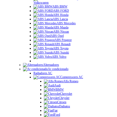
Volkswagen
ABS BMW
ABS FORD
ABS Honda
ABS Lancia
ABS Mercedes
ABS Mazda
ABS Nissan
ABS Opel
ABS Peugeot
ABS Renault
ABS Toyota
ABS Suzuki
ABS Volvo
Alternadores
Ar condicionado
Radiadores AC
Compressores AC
Alfa Romeo
Audi
BMW
Chevrolet
Chrysler
Citroen
Daihatsu
Fiat
Ford