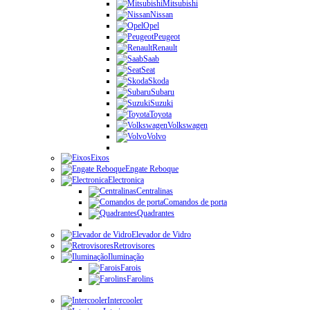
Mitsubishi
Nissan
Opel
Peugeot
Renault
Saab
Seat
Skoda
Subaru
Suzuki
Toyota
Volkswagen
Volvo
Eixos
Engate Reboque
Electronica
Centralinas
Comandos de porta
Quadrantes
Elevador de Vidro
Retrovisores
Iluminação
Farois
Farolins
Intercooler