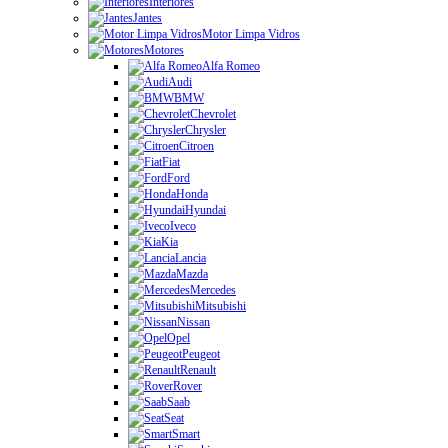
Interiores
Jantes
Motor Limpa Vidros
Motores
Alfa Romeo
Audi
BMW
Chevrolet
Chrysler
Citroen
Fiat
Ford
Honda
Hyundai
Iveco
Kia
Lancia
Mazda
Mercedes
Mitsubishi
Nissan
Opel
Peugeot
Renault
Rover
Saab
Seat
Smart