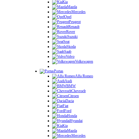
Kia
Mazda
Mercedes
Opel
Peugeot
Renault
Rover
Suzuki
Seat
Skoda
Saab
Volvo
Volkswagen
Portas
Alfa Romeo
Audi
BMW
Chevroelt
Citroen
Dacia
Fiat
Ford
Honda
Hyundai
Kia
Mazda
Mercedes