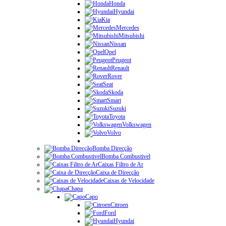
Honda
Hyundai
Kia
Mercedes
Mitsubishi
Nissan
Opel
Peugeot
Renault
Rover
Seat
Skoda
Smart
Suzuki
Toyota
Volkswagen
Volvo
Bomba Direcção
Bomba Combustivel
Caixas Filtro de Ar
Caixa de Direcção
Caixas de Velocidade
Chapa
Capo
Citroen
Ford
Hyundai