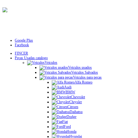
Google Plus
Facebook
FINCER
Peças Usadas catalogo
Veiculos
Veiculos usados
Veiculos Salvados
Veiculos para peças
Alfa Romeo
Audi
BMW
Chevrolet
Chrysler
Citroen
Daihatsu
Dodge
Fiat
Ford
Honda
Hyundai