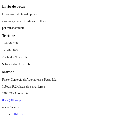
Envio de peças
Enviamos todo tipo de peças
à cobrança para o Continente e Ilhas
por transportadora
Telefones
- 262508236
- 919845693
2ª a 6ª das 9h às 19h
Sábados das 9h às 13h
Morada
Fincer Comercio de Automóveis e Peças Lda
100Km IC2 Casais de Santa Teresa
2460-715 Aljubarrota
fincer@fincer.pt
www.fincer.pt
FINCER