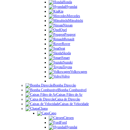
Honda
Hyundai
Kia
Mercedes
Mitsubishi
Nissan
Opel
Peugeot
Renault
Rover
Seat
Skoda
Smart
Suzuki
Toyota
Volkswagen
Volvo
Bomba Direcção
Bomba Combustivel
Caixas Filtro de Ar
Caixa de Direcção
Caixas de Velocidade
Chapa
Capo
Citroen
Ford
Hyundai