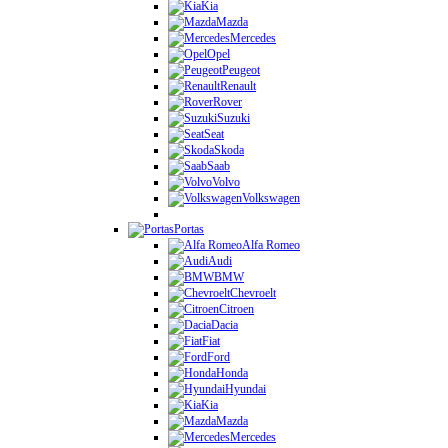
Kia
Mazda
Mercedes
Opel
Peugeot
Renault
Rover
Suzuki
Seat
Skoda
Saab
Volvo
Volkswagen
Portas
Alfa Romeo
Audi
BMW
Chevroelt
Citroen
Dacia
Fiat
Ford
Honda
Hyundai
Kia
Mazda
Mercedes