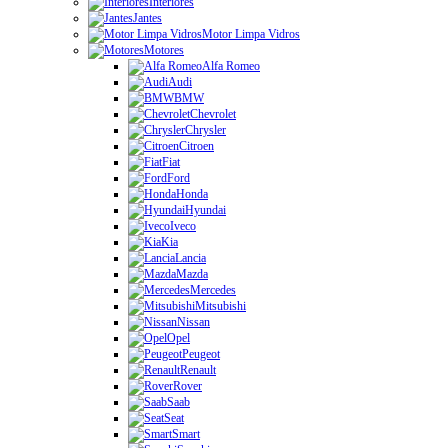
Interiores
Jantes
Motor Limpa Vidros
Motores
Alfa Romeo
Audi
BMW
Chevrolet
Chrysler
Citroen
Fiat
Ford
Honda
Hyundai
Iveco
Kia
Lancia
Mazda
Mercedes
Mitsubishi
Nissan
Opel
Peugeot
Renault
Rover
Saab
Seat
Smart