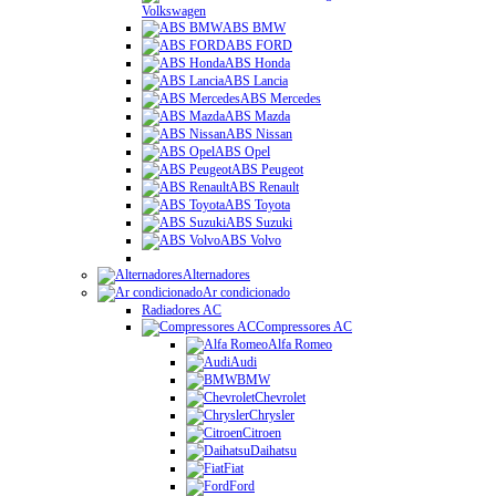
Volkswagen
ABS BMW
ABS FORD
ABS Honda
ABS Lancia
ABS Mercedes
ABS Mazda
ABS Nissan
ABS Opel
ABS Peugeot
ABS Renault
ABS Toyota
ABS Suzuki
ABS Volvo
Alternadores
Ar condicionado
Radiadores AC
Compressores AC
Alfa Romeo
Audi
BMW
Chevrolet
Chrysler
Citroen
Daihatsu
Fiat
Ford