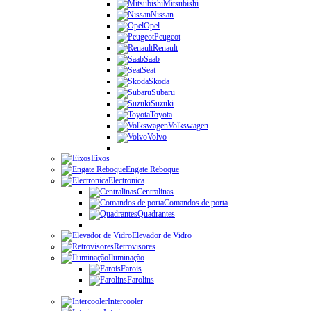
Mitsubishi
Nissan
Opel
Peugeot
Renault
Saab
Seat
Skoda
Subaru
Suzuki
Toyota
Volkswagen
Volvo
Eixos
Engate Reboque
Electronica
Centralinas
Comandos de porta
Quadrantes
Elevador de Vidro
Retrovisores
Iluminação
Farois
Farolins
Intercooler