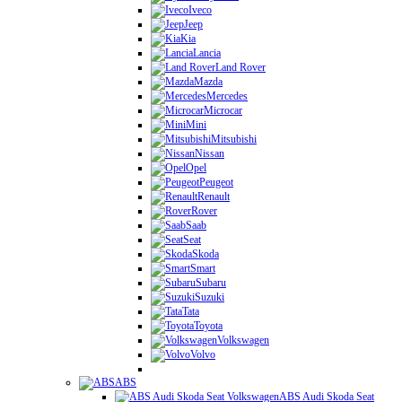
Iveco
Jeep
Kia
Lancia
Land Rover
Mazda
Mercedes
Microcar
Mini
Mitsubishi
Nissan
Opel
Peugeot
Renault
Rover
Saab
Seat
Skoda
Smart
Subaru
Suzuki
Tata
Toyota
Volkswagen
Volvo
ABS
ABS Audi Skoda Seat