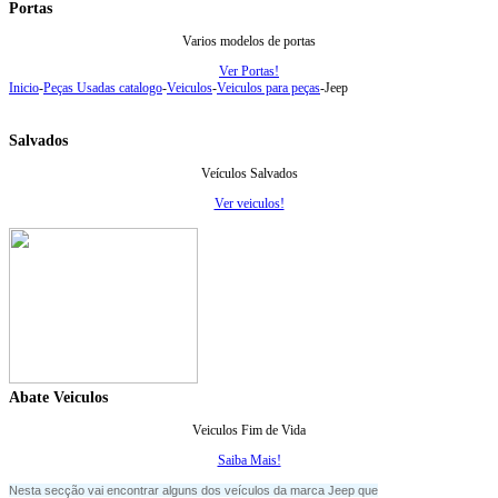
Portas
Varios modelos de portas
Ver Portas!
Inicio
-
Peças Usadas catalogo
-
Veiculos
-
Veiculos para peças
-
Jeep
Salvados
Veículos Salvados
Ver veiculos!
Abate Veiculos
Veiculos Fim de Vida
Saiba Mais!
Nesta secção vai encontrar alguns dos veículos da marca Jeep que