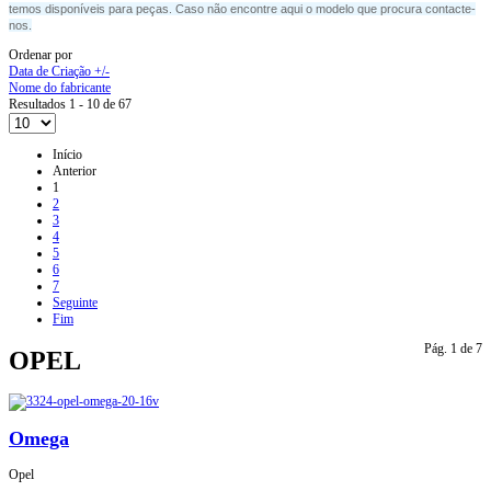
temos disponíveis
para peças. Caso não encontre aqui o modelo que procura contacte-
nos.
Ordenar por
Data de Criação +/-
Nome do fabricante
Resultados 1 - 10 de 67
Início
Anterior
1
2
3
4
5
6
7
Seguinte
Fim
Pág. 1 de 7
OPEL
Omega
Opel