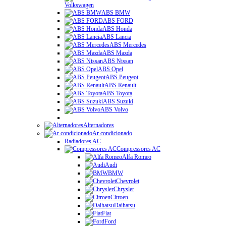
Volkswagen
ABS BMW
ABS FORD
ABS Honda
ABS Lancia
ABS Mercedes
ABS Mazda
ABS Nissan
ABS Opel
ABS Peugeot
ABS Renault
ABS Toyota
ABS Suzuki
ABS Volvo
Alternadores
Ar condicionado
Radiadores AC
Compressores AC
Alfa Romeo
Audi
BMW
Chevrolet
Chrysler
Citroen
Daihatsu
Fiat
Ford