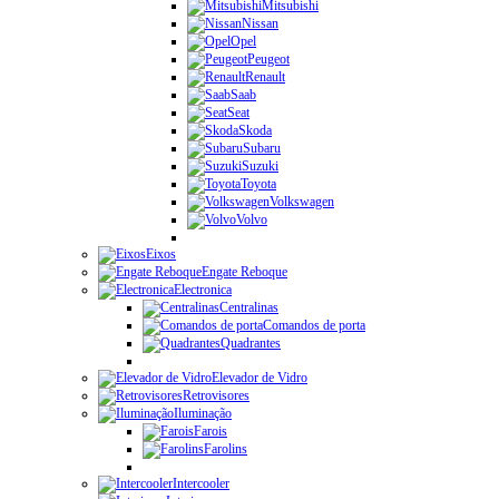
Mitsubishi
Nissan
Opel
Peugeot
Renault
Saab
Seat
Skoda
Subaru
Suzuki
Toyota
Volkswagen
Volvo
Eixos
Engate Reboque
Electronica
Centralinas
Comandos de porta
Quadrantes
Elevador de Vidro
Retrovisores
Iluminação
Farois
Farolins
Intercooler