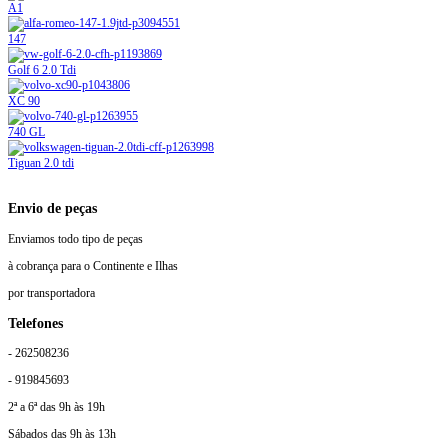
A1
147
Golf 6 2.0 Tdi
XC 90
740 GL
Tiguan 2.0 tdi
Envio de peças
Enviamos todo tipo de peças
à cobrança para o Continente e Ilhas
por transportadora
Telefones
- 262508236
- 919845693
2ª a 6ª das 9h às 19h
Sábados das 9h às 13h