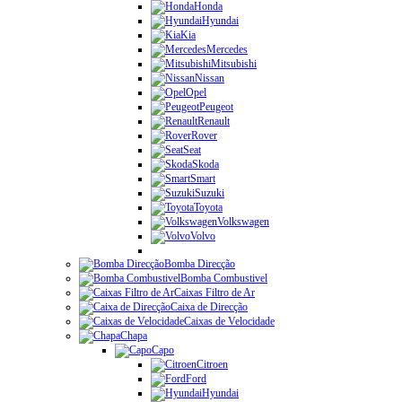
Honda
Hyundai
Kia
Mercedes
Mitsubishi
Nissan
Opel
Peugeot
Renault
Rover
Seat
Skoda
Smart
Suzuki
Toyota
Volkswagen
Volvo
Bomba Direcção
Bomba Combustivel
Caixas Filtro de Ar
Caixa de Direcção
Caixas de Velocidade
Chapa
Capo
Citroen
Ford
Hyundai