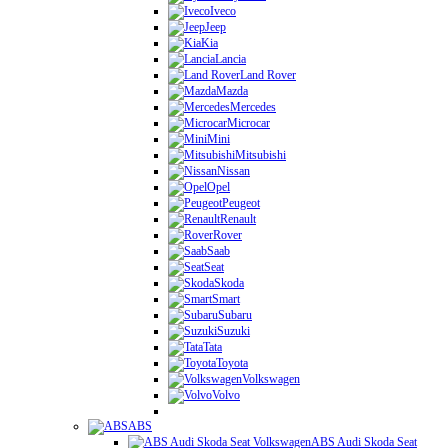
Iveco
Jeep
Kia
Lancia
Land Rover
Mazda
Mercedes
Microcar
Mini
Mitsubishi
Nissan
Opel
Peugeot
Renault
Rover
Saab
Seat
Skoda
Smart
Subaru
Suzuki
Tata
Toyota
Volkswagen
Volvo
ABS
ABS Audi Skoda Seat