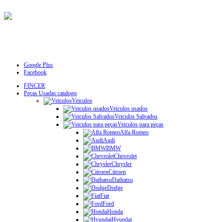
Google Plus
Facebook
FINCER
Peças Usadas catalogo
Veiculos
Veiculos usados
Veiculos Salvados
Veiculos para peças
Alfa Romeo
Audi
BMW
Chevrolet
Chrysler
Citroen
Daihatsu
Dodge
Fiat
Ford
Honda
Hyundai