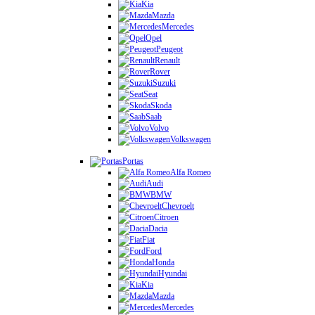
Kia
Mazda
Mercedes
Opel
Peugeot
Renault
Rover
Suzuki
Seat
Skoda
Saab
Volvo
Volkswagen
Portas
Alfa Romeo
Audi
BMW
Chevroelt
Citroen
Dacia
Fiat
Ford
Honda
Hyundai
Kia
Mazda
Mercedes