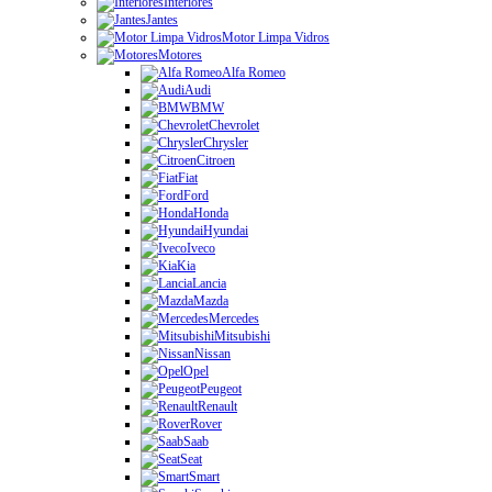
Interiores
Jantes
Motor Limpa Vidros
Motores
Alfa Romeo
Audi
BMW
Chevrolet
Chrysler
Citroen
Fiat
Ford
Honda
Hyundai
Iveco
Kia
Lancia
Mazda
Mercedes
Mitsubishi
Nissan
Opel
Peugeot
Renault
Rover
Saab
Seat
Smart