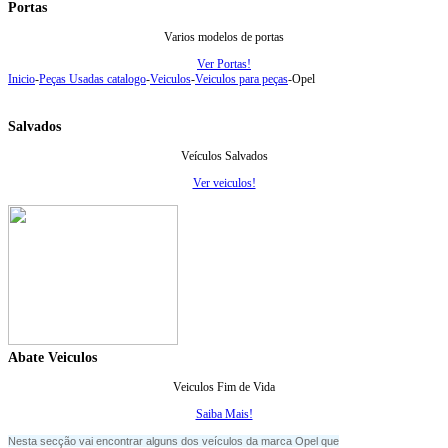
Portas
Varios modelos de portas
Ver Portas!
Inicio
-
Peças Usadas catalogo
-
Veiculos
-
Veiculos para peças
-
Opel
Salvados
Veículos Salvados
Ver veiculos!
Abate Veiculos
Veiculos Fim de Vida
Saiba Mais!
Nesta secção vai encontrar alguns dos veículos da marca Opel que