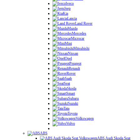
Iveco
Jeep
Kia
Lancia
Land Rover
Mazda
Mercedes
Microcar
Mini
Mitsubishi
Nissan
Opel
Peugeot
Renault
Rover
Saab
Seat
Skoda
Smart
Subaru
Suzuki
Tata
Toyota
Volkswagen
Volvo
ABS
ABS Audi Skoda Seat