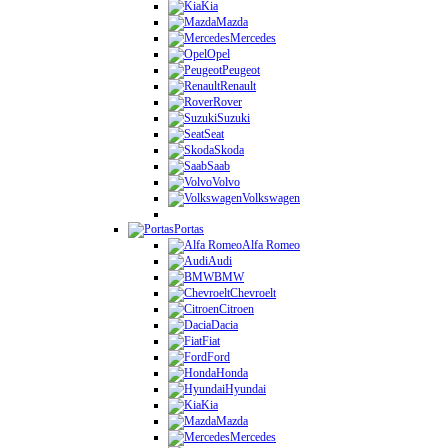
Kia
Mazda
Mercedes
Opel
Peugeot
Renault
Rover
Suzuki
Seat
Skoda
Saab
Volvo
Volkswagen
Portas
Alfa Romeo
Audi
BMW
Chevroelt
Citroen
Dacia
Fiat
Ford
Honda
Hyundai
Kia
Mazda
Mercedes