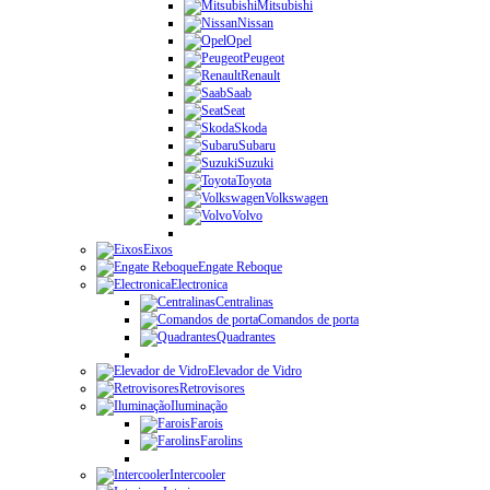
Mitsubishi
Nissan
Opel
Peugeot
Renault
Saab
Seat
Skoda
Subaru
Suzuki
Toyota
Volkswagen
Volvo
Eixos
Engate Reboque
Electronica
Centralinas
Comandos de porta
Quadrantes
Elevador de Vidro
Retrovisores
Iluminação
Farois
Farolins
Intercooler