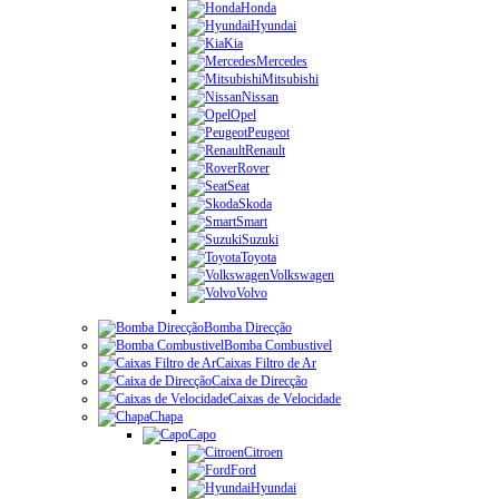
Honda
Hyundai
Kia
Mercedes
Mitsubishi
Nissan
Opel
Peugeot
Renault
Rover
Seat
Skoda
Smart
Suzuki
Toyota
Volkswagen
Volvo
Bomba Direcção
Bomba Combustivel
Caixas Filtro de Ar
Caixa de Direcção
Caixas de Velocidade
Chapa
Capo
Citroen
Ford
Hyundai