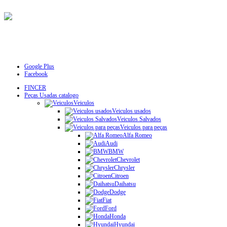
Google Plus
Facebook
FINCER
Peças Usadas catalogo
Veiculos
Veiculos usados
Veiculos Salvados
Veiculos para peças
Alfa Romeo
Audi
BMW
Chevrolet
Chrysler
Citroen
Daihatsu
Dodge
Fiat
Ford
Honda
Hyundai