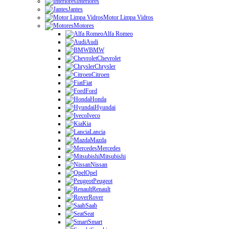
Interiores
Jantes
Motor Limpa Vidros
Motores
Alfa Romeo
Audi
BMW
Chevrolet
Chrysler
Citroen
Fiat
Ford
Honda
Hyundai
Iveco
Kia
Lancia
Mazda
Mercedes
Mitsubishi
Nissan
Opel
Peugeot
Renault
Rover
Saab
Seat
Smart