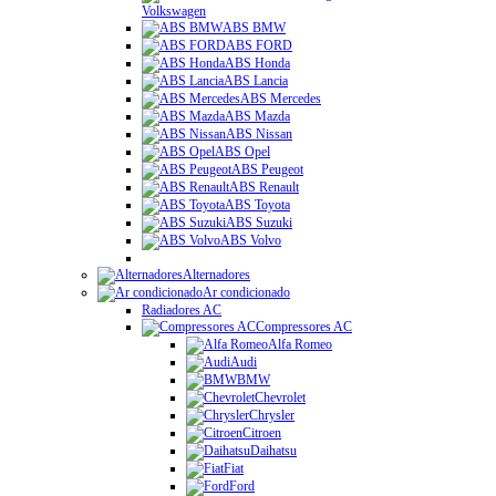
Volkswagen
ABS BMW
ABS FORD
ABS Honda
ABS Lancia
ABS Mercedes
ABS Mazda
ABS Nissan
ABS Opel
ABS Peugeot
ABS Renault
ABS Toyota
ABS Suzuki
ABS Volvo
Alternadores
Ar condicionado
Radiadores AC
Compressores AC
Alfa Romeo
Audi
BMW
Chevrolet
Chrysler
Citroen
Daihatsu
Fiat
Ford