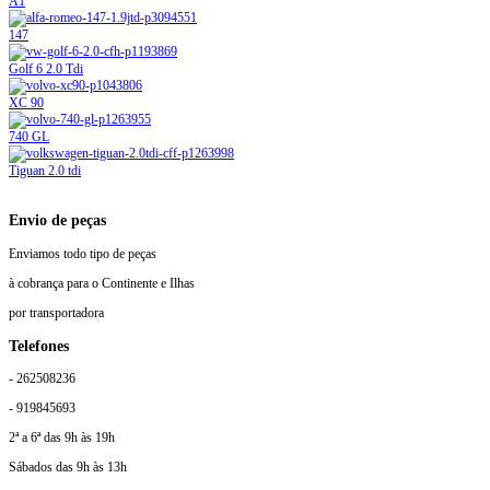
A1
147
Golf 6 2.0 Tdi
XC 90
740 GL
Tiguan 2.0 tdi
Envio de peças
Enviamos todo tipo de peças
à cobrança para o Continente e Ilhas
por transportadora
Telefones
- 262508236
- 919845693
2ª a 6ª das 9h às 19h
Sábados das 9h às 13h