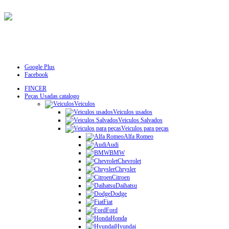
Google Plus
Facebook
FINCER
Peças Usadas catalogo
Veiculos
Veiculos usados
Veiculos Salvados
Veiculos para peças
Alfa Romeo
Audi
BMW
Chevrolet
Chrysler
Citroen
Daihatsu
Dodge
Fiat
Ford
Honda
Hyundai