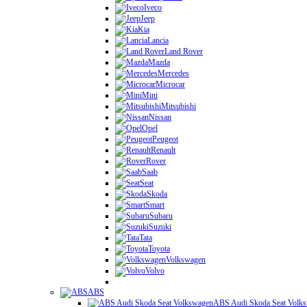
Iveco
Jeep
Kia
Lancia
Land Rover
Mazda
Mercedes
Microcar
Mini
Mitsubishi
Nissan
Opel
Peugeot
Renault
Rover
Saab
Seat
Skoda
Smart
Subaru
Suzuki
Tata
Toyota
Volkswagen
Volvo
ABS
ABS Audi Skoda Seat Volk