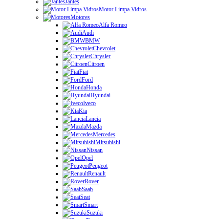
Jantes
Motor Limpa Vidros
Motores
Alfa Romeo
Audi
BMW
Chevrolet
Chrysler
Citroen
Fiat
Ford
Honda
Hyundai
Iveco
Kia
Lancia
Mazda
Mercedes
Mitsubishi
Nissan
Opel
Peugeot
Renault
Rover
Saab
Seat
Smart
Suzuki