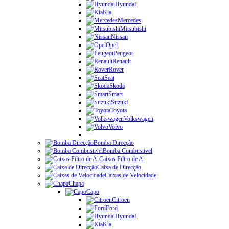
Hyundai
Kia
Mercedes
Mitsubishi
Nissan
Opel
Peugeot
Renault
Rover
Seat
Skoda
Smart
Suzuki
Toyota
Volkswagen
Volvo
Bomba Direcção
Bomba Combustivel
Caixas Filtro de Ar
Caixa de Direcção
Caixas de Velocidade
Chapa
Capo
Citroen
Ford
Hyundai
Kia