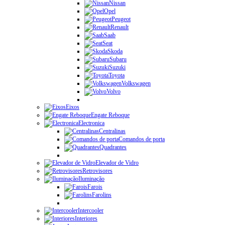
Nissan
Opel
Peugeot
Renault
Saab
Seat
Skoda
Subaru
Suzuki
Toyota
Volkswagen
Volvo
Eixos
Engate Reboque
Electronica
Centralinas
Comandos de porta
Quadrantes
Elevador de Vidro
Retrovisores
Iluminação
Farois
Farolins
Intercooler
Interiores