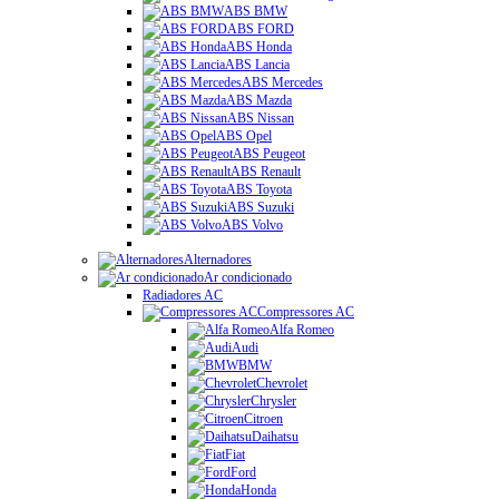
ABS BMW
ABS FORD
ABS Honda
ABS Lancia
ABS Mercedes
ABS Mazda
ABS Nissan
ABS Opel
ABS Peugeot
ABS Renault
ABS Toyota
ABS Suzuki
ABS Volvo
Alternadores
Ar condicionado
Radiadores AC
Compressores AC
Alfa Romeo
Audi
BMW
Chevrolet
Chrysler
Citroen
Daihatsu
Fiat
Ford
Honda