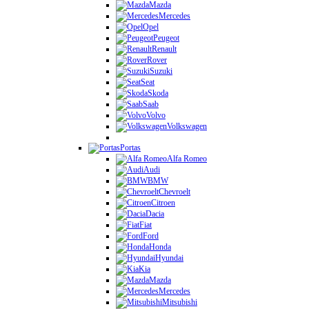
Mazda
Mercedes
Opel
Peugeot
Renault
Rover
Suzuki
Seat
Skoda
Saab
Volvo
Volkswagen
Portas
Alfa Romeo
Audi
BMW
Chevroelt
Citroen
Dacia
Fiat
Ford
Honda
Hyundai
Kia
Mazda
Mercedes
Mitsubishi