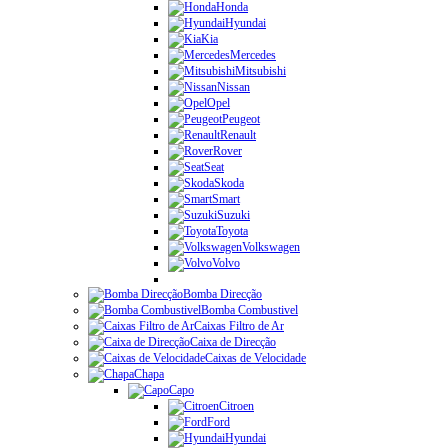
Honda
Hyundai
Kia
Mercedes
Mitsubishi
Nissan
Opel
Peugeot
Renault
Rover
Seat
Skoda
Smart
Suzuki
Toyota
Volkswagen
Volvo
Bomba Direcção
Bomba Combustivel
Caixas Filtro de Ar
Caixa de Direcção
Caixas de Velocidade
Chapa
Capo
Citroen
Ford
Hyundai