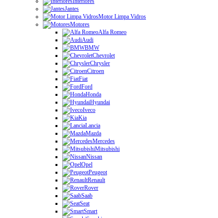
Interiores
Jantes
Motor Limpa Vidros
Motores
Alfa Romeo
Audi
BMW
Chevrolet
Chrysler
Citroen
Fiat
Ford
Honda
Hyundai
Iveco
Kia
Lancia
Mazda
Mercedes
Mitsubishi
Nissan
Opel
Peugeot
Renault
Rover
Saab
Seat
Smart