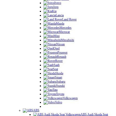
Iveco
Jeep
Kia
Lancia
Land Rover
Mazda
Mercedes
Microcar
Mini
Mitsubishi
Nissan
Opel
Peugeot
Renault
Rover
Saab
Seat
Skoda
Smart
Subaru
Suzuki
Tata
Toyota
Volkswagen
Volvo
ABS
ABS Audi Skoda Seat