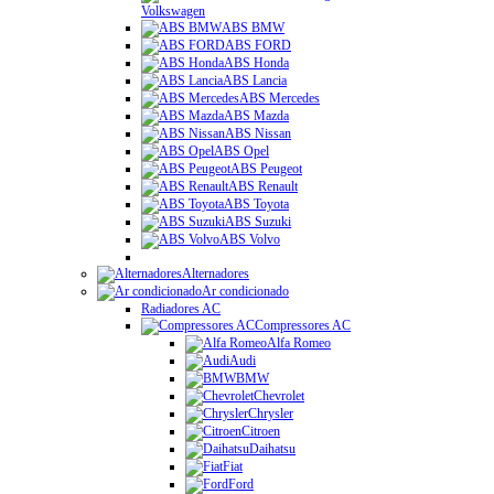
Volkswagen
ABS BMW
ABS FORD
ABS Honda
ABS Lancia
ABS Mercedes
ABS Mazda
ABS Nissan
ABS Opel
ABS Peugeot
ABS Renault
ABS Toyota
ABS Suzuki
ABS Volvo
Alternadores
Ar condicionado
Radiadores AC
Compressores AC
Alfa Romeo
Audi
BMW
Chevrolet
Chrysler
Citroen
Daihatsu
Fiat
Ford