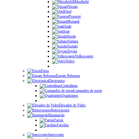
Mitsubishi
Nissan
Opel
Peugeot
Renault
Saab
Seat
Skoda
Subaru
Suzuki
Toyota
Volkswagen
Volvo
Eixos
Engate Reboque
Electronica
Centralinas
Comandos de porta
Quadrantes
Elevador de Vidro
Retrovisores
Iluminação
Farois
Farolins
Intercooler