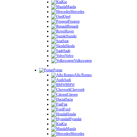
Kia
Mazda
Mercedes
Opel
Peugeot
Renault
Rover
Suzuki
Seat
Skoda
Saab
Volvo
Volkswagen
Portas
Alfa Romeo
Audi
BMW
Chevroelt
Citroen
Dacia
Fiat
Ford
Honda
Hyundai
Kia
Mazda
Mercedes