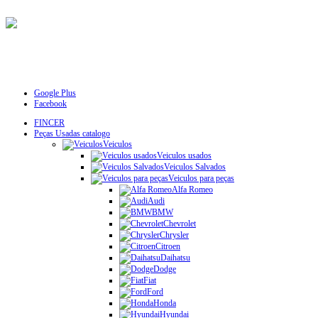
Google Plus
Facebook
FINCER
Peças Usadas catalogo
Veiculos
Veiculos usados
Veiculos Salvados
Veiculos para peças
Alfa Romeo
Audi
BMW
Chevrolet
Chrysler
Citroen
Daihatsu
Dodge
Fiat
Ford
Honda
Hyundai