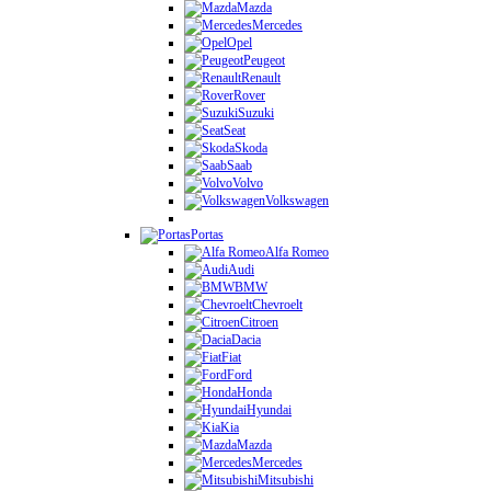
Mazda
Mercedes
Opel
Peugeot
Renault
Rover
Suzuki
Seat
Skoda
Saab
Volvo
Volkswagen
Portas
Alfa Romeo
Audi
BMW
Chevroelt
Citroen
Dacia
Fiat
Ford
Honda
Hyundai
Kia
Mazda
Mercedes
Mitsubishi