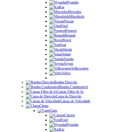
Hyundai
Kia
Mercedes
Mitsubishi
Nissan
Opel
Peugeot
Renault
Rover
Seat
Skoda
Smart
Suzuki
Toyota
Volkswagen
Volvo
Bomba Direcção
Bomba Combustivel
Caixas Filtro de Ar
Caixa de Direcção
Caixas de Velocidade
Chapa
Capo
Citroen
Ford
Hyundai
Kia