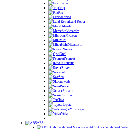
Iveco
Jeep
Kia
Lancia
Land Rover
Mazda
Mercedes
Microcar
Mini
Mitsubishi
Nissan
Opel
Peugeot
Renault
Rover
Saab
Seat
Skoda
Smart
Subaru
Suzuki
Tata
Toyota
Volkswagen
Volvo
ABS
ABS Audi Skoda Seat Volk