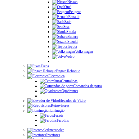
Nissan
Opel
Peugeot
Renault
Saab
Seat
Skoda
Subaru
Suzuki
Toyota
Volkswagen
Volvo
Eixos
Engate Reboque
Electronica
Centralinas
Comandos de porta
Quadrantes
Elevador de Vidro
Retrovisores
Iluminação
Farois
Farolins
Intercooler
Interiores