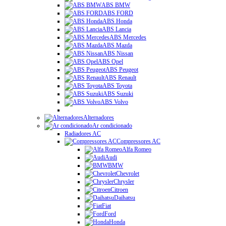
ABS BMW
ABS FORD
ABS Honda
ABS Lancia
ABS Mercedes
ABS Mazda
ABS Nissan
ABS Opel
ABS Peugeot
ABS Renault
ABS Toyota
ABS Suzuki
ABS Volvo
Alternadores
Ar condicionado
Radiadores AC
Compressores AC
Alfa Romeo
Audi
BMW
Chevrolet
Chrysler
Citroen
Daihatsu
Fiat
Ford
Honda