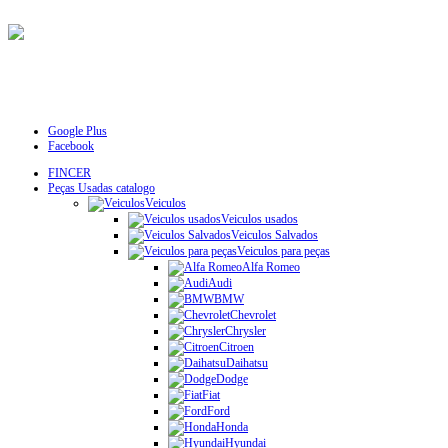
Google Plus
Facebook
FINCER
Peças Usadas catalogo
Veiculos
Veiculos usados
Veiculos Salvados
Veiculos para peças
Alfa Romeo
Audi
BMW
Chevrolet
Chrysler
Citroen
Daihatsu
Dodge
Fiat
Ford
Honda
Hyundai