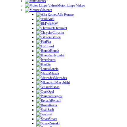
Jantes
Motor Limpa Vidros
Motores
Alfa Romeo
Audi
BMW
Chevrolet
Chrysler
Citroen
Fiat
Ford
Honda
Hyundai
Iveco
Kia
Lancia
Mazda
Mercedes
Mitsubishi
Nissan
Opel
Peugeot
Renault
Rover
Saab
Seat
Smart
Suzuki