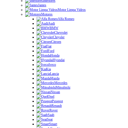
Interiores
Jantes
Motor Limpa Vidros
Motores
Alfa Romeo
Audi
BMW
Chevrolet
Chrysler
Citroen
Fiat
Ford
Honda
Hyundai
Iveco
Kia
Lancia
Mazda
Mercedes
Mitsubishi
Nissan
Opel
Peugeot
Renault
Rover
Saab
Seat
Smart