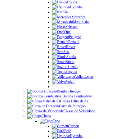
Honda
Hyundai
Kia
Mercedes
Mitsubishi
Nissan
Opel
Peugeot
Renault
Rover
Seat
Skoda
Smart
Suzuki
Toyota
Volkswagen
Volvo
Bomba Direcção
Bomba Combustivel
Caixas Filtro de Ar
Caixa de Direcção
Caixas de Velocidade
Chapa
Capo
Citroen
Ford
Hyundai