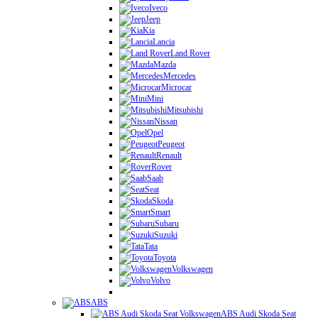
Iveco
Jeep
Kia
Lancia
Land Rover
Mazda
Mercedes
Microcar
Mini
Mitsubishi
Nissan
Opel
Peugeot
Renault
Rover
Saab
Seat
Skoda
Smart
Subaru
Suzuki
Tata
Toyota
Volkswagen
Volvo
ABS
ABS Audi Skoda Seat