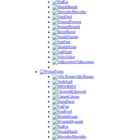
Kia
Mazda
Mercedes
Opel
Peugeot
Renault
Rover
Suzuki
Seat
Skoda
Saab
Volvo
Volkswagen
Portas
Alfa Romeo
Audi
BMW
Chevroelt
Citroen
Dacia
Fiat
Ford
Honda
Hyundai
Kia
Mazda
Mercedes