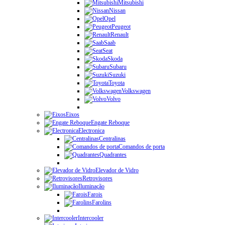
Mitsubishi
Nissan
Opel
Peugeot
Renault
Saab
Seat
Skoda
Subaru
Suzuki
Toyota
Volkswagen
Volvo
Eixos
Engate Reboque
Electronica
Centralinas
Comandos de porta
Quadrantes
Elevador de Vidro
Retrovisores
Iluminação
Farois
Farolins
Intercooler