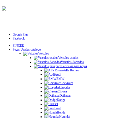
Google Plus
Facebook
FINCER
Peças Usadas catalogo
Veiculos
Veiculos usados
Veiculos Salvados
Veiculos para peças
Alfa Romeo
Audi
BMW
Chevrolet
Chrysler
Citroen
Daihatsu
Dodge
Fiat
Ford
Honda
Hyundai