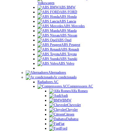
Volkswagen
ABS BMW
ABS FORD
ABS Honda
ABS Lancia
ABS Mercedes
ABS Mazda
ABS Nissan
ABS Opel
ABS Peugeot
ABS Renault
ABS Toyota
ABS Suzuki
ABS Volvo
Alternadores
Ar condicionado
Radiadores AC
Compressores AC
Alfa Romeo
Audi
BMW
Chevrolet
Chrysler
Citroen
Daihatsu
Fiat
Ford