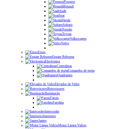
Peugeot
Renault
Saab
Seat
Skoda
Subaru
Suzuki
Toyota
Volkswagen
Volvo
Eixos
Engate Reboque
Electronica
Centralinas
Comandos de porta
Quadrantes
Elevador de Vidro
Retrovisores
Iluminação
Farois
Farolins
Intercooler
Interiores
Jantes
Motor Limpa Vidros