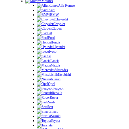
Motores
Alfa Romeo
Audi
BMW
Chevrolet
Chrysler
Citroen
Fiat
Ford
Honda
Hyundai
Iveco
Kia
Lancia
Mazda
Mercedes
Mitsubishi
Nissan
Opel
Peugeot
Renault
Rover
Saab
Seat
Smart
Suzuki
Toyota
Tata