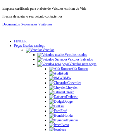
Empresa certificada para o abate de Veiculos em Fim de Vida
Precisa de abater o seu veiculo contacte-nos
Documentos Necessarios
Visite-nos
FINCER
Peças Usadas catalogo
Veiculos
Veiculos usados
Veiculos Salvados
Veiculos para peças
Alfa Romeo
Audi
BMW
Chevrolet
Chrysler
Citroen
Daihatsu
Dodge
Fiat
Ford
Honda
Hyundai
Iveco
Jeep