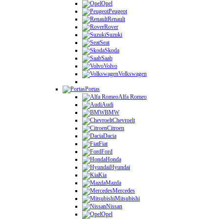
Opel
Peugeot
Renault
Rover
Suzuki
Seat
Skoda
Saab
Volvo
Volkswagen
Portas
Alfa Romeo
Audi
BMW
Chevroelt
Citroen
Dacia
Fiat
Ford
Honda
Hyundai
Kia
Mazda
Mercedes
Mitsubishi
Nissan
Opel