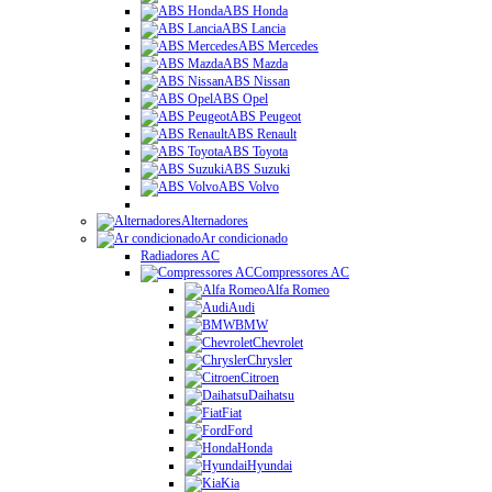
ABS Honda
ABS Lancia
ABS Mercedes
ABS Mazda
ABS Nissan
ABS Opel
ABS Peugeot
ABS Renault
ABS Toyota
ABS Suzuki
ABS Volvo
Alternadores
Ar condicionado
Radiadores AC
Compressores AC
Alfa Romeo
Audi
BMW
Chevrolet
Chrysler
Citroen
Daihatsu
Fiat
Ford
Honda
Hyundai
Kia