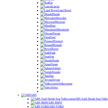
Kia
Lancia
Land Rover
Mazda
Mercedes
Microcar
Mini
Mitsubishi
Nissan
Opel
Peugeot
Renault
Rover
Saab
Seat
Skoda
Smart
Subaru
Suzuki
Tata
Toyota
Volkswagen
Volvo
ABS
ABS Audi Skoda Seat Volk
ABS BMW
ABS FORD