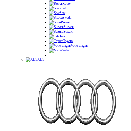
Rover
Saab
Seat
Skoda
Smart
Subaru
Suzuki
Tata
Toyota
Volkswagen
Volvo
ABS