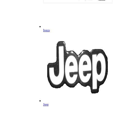
Iveco
Jeep