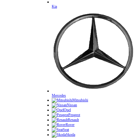
Kia
Mercedes
Mitsubishi
Nissan
Opel
Peugeot
Renault
Rover
Seat
Skoda