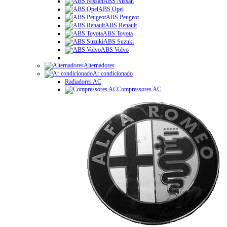
ABS Nissan
ABS Opel
ABS Peugeot
ABS Renault
ABS Toyota
ABS Suzuki
ABS Volvo
Alternadores
Ar condicionado
Radiadores AC
Compressores AC