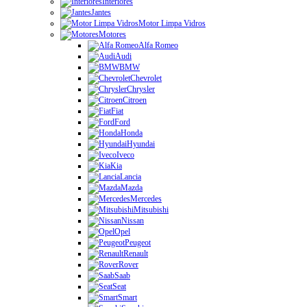
Interiores
Jantes
Motor Limpa Vidros
Motores
Alfa Romeo
Audi
BMW
Chevrolet
Chrysler
Citroen
Fiat
Ford
Honda
Hyundai
Iveco
Kia
Lancia
Mazda
Mercedes
Mitsubishi
Nissan
Opel
Peugeot
Renault
Rover
Saab
Seat
Smart