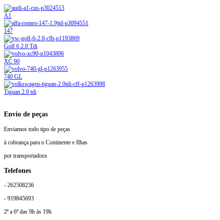
A1
147
Golf 6 2.0 Tdi
XC 90
740 GL
Tiguan 2.0 tdi
Envio de peças
Enviamos todo tipo de peças
à cobrança para o Continente e Ilhas
por transportadora
Telefones
- 262508236
- 919845693
2ª a 6ª das 9h às 19h