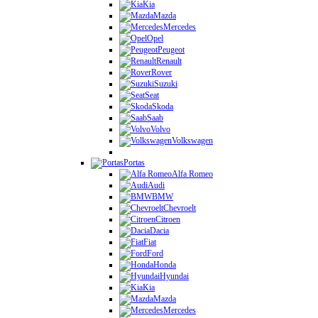
Kia
Mazda
Mercedes
Opel
Peugeot
Renault
Rover
Suzuki
Seat
Skoda
Saab
Volvo
Volkswagen
Portas
Alfa Romeo
Audi
BMW
Chevroelt
Citroen
Dacia
Fiat
Ford
Honda
Hyundai
Kia
Mazda
Mercedes