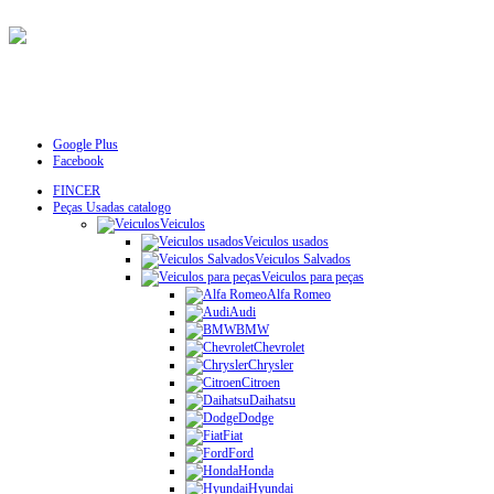
Google Plus
Facebook
FINCER
Peças Usadas catalogo
Veiculos
Veiculos usados
Veiculos Salvados
Veiculos para peças
Alfa Romeo
Audi
BMW
Chevrolet
Chrysler
Citroen
Daihatsu
Dodge
Fiat
Ford
Honda
Hyundai