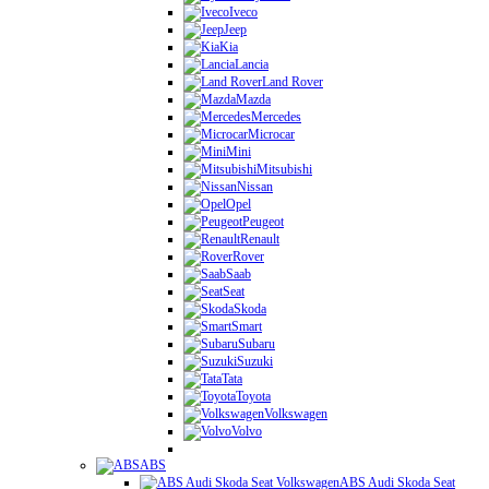
Iveco
Jeep
Kia
Lancia
Land Rover
Mazda
Mercedes
Microcar
Mini
Mitsubishi
Nissan
Opel
Peugeot
Renault
Rover
Saab
Seat
Skoda
Smart
Subaru
Suzuki
Tata
Toyota
Volkswagen
Volvo
ABS
ABS Audi Skoda Seat