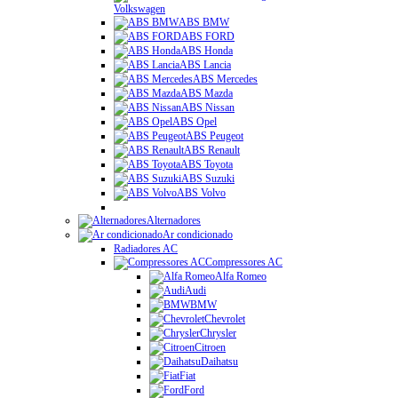
Volkswagen
ABS BMW
ABS FORD
ABS Honda
ABS Lancia
ABS Mercedes
ABS Mazda
ABS Nissan
ABS Opel
ABS Peugeot
ABS Renault
ABS Toyota
ABS Suzuki
ABS Volvo
Alternadores
Ar condicionado
Radiadores AC
Compressores AC
Alfa Romeo
Audi
BMW
Chevrolet
Chrysler
Citroen
Daihatsu
Fiat
Ford