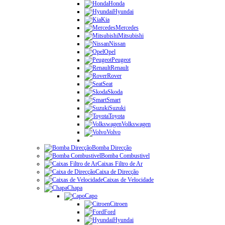
Honda
Hyundai
Kia
Mercedes
Mitsubishi
Nissan
Opel
Peugeot
Renault
Rover
Seat
Skoda
Smart
Suzuki
Toyota
Volkswagen
Volvo
Bomba Direcção
Bomba Combustivel
Caixas Filtro de Ar
Caixa de Direcção
Caixas de Velocidade
Chapa
Capo
Citroen
Ford
Hyundai