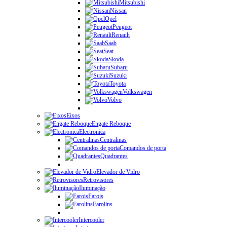
Mitsubishi
Nissan
Opel
Peugeot
Renault
Saab
Seat
Skoda
Subaru
Suzuki
Toyota
Volkswagen
Volvo
Eixos
Engate Reboque
Electronica
Centralinas
Comandos de porta
Quadrantes
Elevador de Vidro
Retrovisores
Iluminação
Farois
Farolins
Intercooler