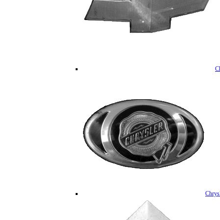
C
Chrys