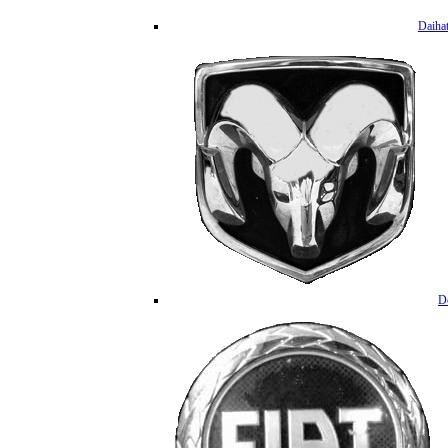
Daiha
D