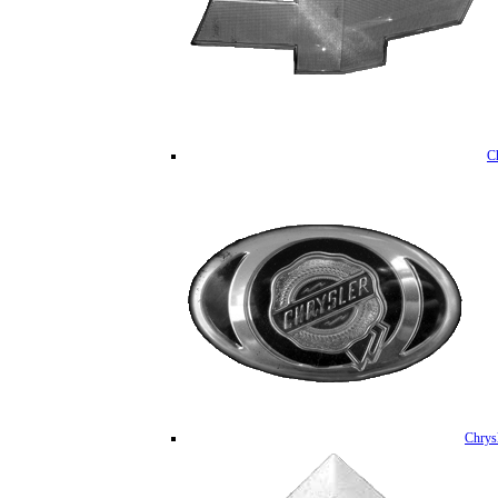
C
Chrys