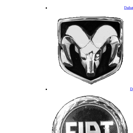
Daiha
D