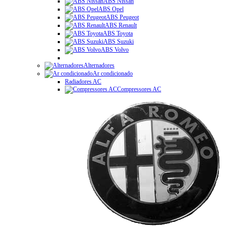
ABS Nissan
ABS Opel
ABS Peugeot
ABS Renault
ABS Toyota
ABS Suzuki
ABS Volvo
Alternadores
Ar condicionado
Radiadores AC
Compressores AC