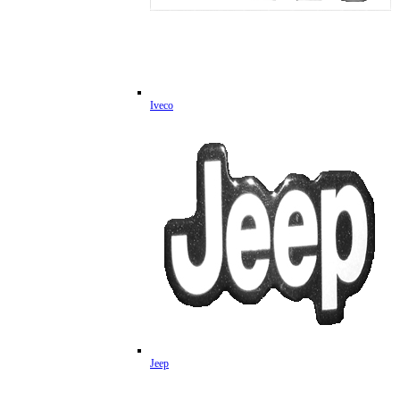
Iveco
Jeep