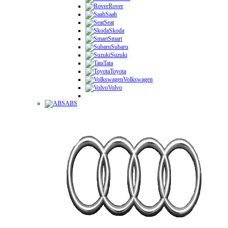
Rover
Saab
Seat
Skoda
Smart
Subaru
Suzuki
Tata
Toyota
Volkswagen
Volvo
ABS