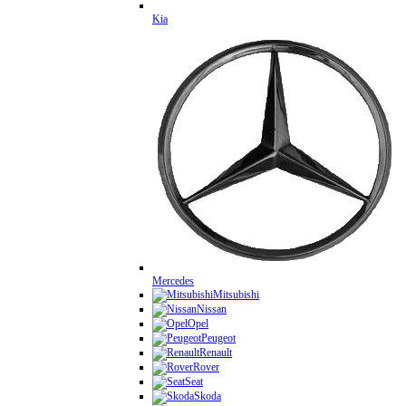
Kia
Mercedes
Mitsubishi
Nissan
Opel
Peugeot
Renault
Rover
Seat
Skoda