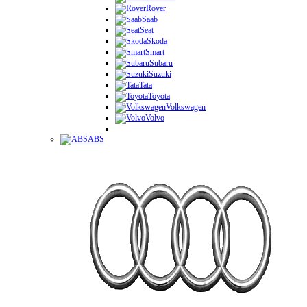
Rover
Saab
Seat
Skoda
Smart
Subaru
Suzuki
Tata
Toyota
Volkswagen
Volvo
ABS