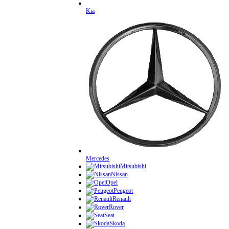
Kia
Mercedes
Mitsubishi
Nissan
Opel
Peugeot
Renault
Rover
Seat
Skoda