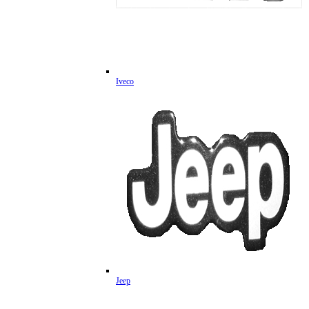
Iveco
Jeep