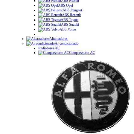
ABS Nissan
ABS Opel
ABS Peugeot
ABS Renault
ABS Toyota
ABS Suzuki
ABS Volvo
Alternadores
Ar condicionado
Radiadores AC
Compressores AC