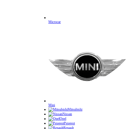
Microcar
Mini
Mitsubishi
Nissan
Opel
Peugeot
Renault