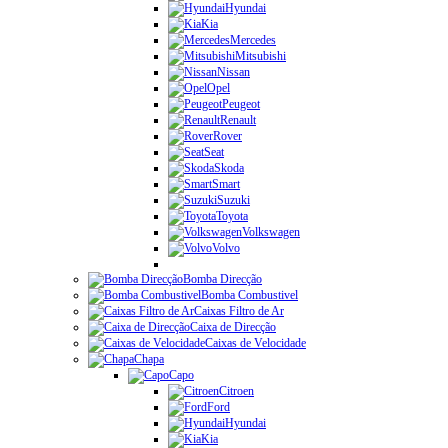
Hyundai
Kia
Mercedes
Mitsubishi
Nissan
Opel
Peugeot
Renault
Rover
Seat
Skoda
Smart
Suzuki
Toyota
Volkswagen
Volvo
Bomba Direcção
Bomba Combustivel
Caixas Filtro de Ar
Caixa de Direcção
Caixas de Velocidade
Chapa
Capo
Citroen
Ford
Hyundai
Kia