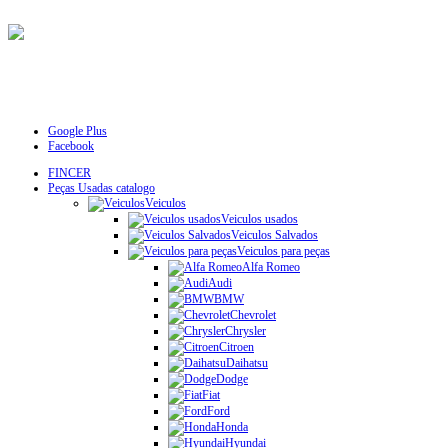
Google Plus
Facebook
FINCER
Peças Usadas catalogo
Veiculos
Veiculos usados
Veiculos Salvados
Veiculos para peças
Alfa Romeo
Audi
BMW
Chevrolet
Chrysler
Citroen
Daihatsu
Dodge
Fiat
Ford
Honda
Hyundai