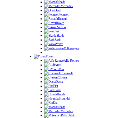
Mazda
Mercedes
Opel
Peugeot
Renault
Rover
Suzuki
Seat
Skoda
Saab
Volvo
Volkswagen
Portas
Alfa Romeo
Audi
BMW
Chevroelt
Citroen
Dacia
Fiat
Ford
Honda
Hyundai
Kia
Mazda
Mercedes
Mitsubishi