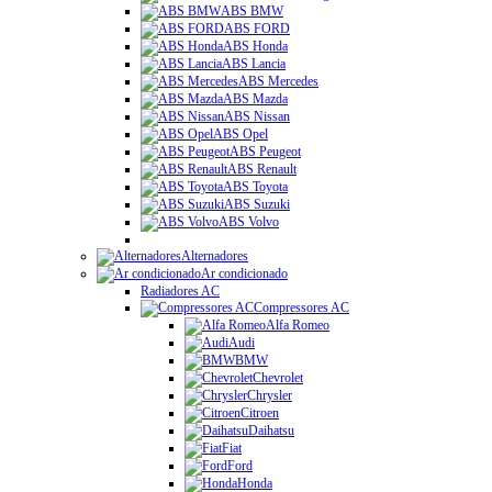
ABS BMW
ABS FORD
ABS Honda
ABS Lancia
ABS Mercedes
ABS Mazda
ABS Nissan
ABS Opel
ABS Peugeot
ABS Renault
ABS Toyota
ABS Suzuki
ABS Volvo
Alternadores
Ar condicionado
Radiadores AC
Compressores AC
Alfa Romeo
Audi
BMW
Chevrolet
Chrysler
Citroen
Daihatsu
Fiat
Ford
Honda