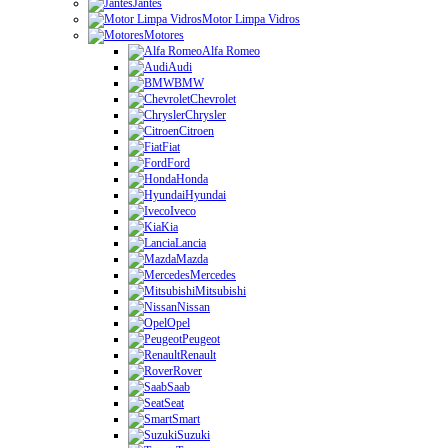
Jantes
Motor Limpa Vidros
Motores
Alfa Romeo
Audi
BMW
Chevrolet
Chrysler
Citroen
Fiat
Ford
Honda
Hyundai
Iveco
Kia
Lancia
Mazda
Mercedes
Mitsubishi
Nissan
Opel
Peugeot
Renault
Rover
Saab
Seat
Smart
Suzuki