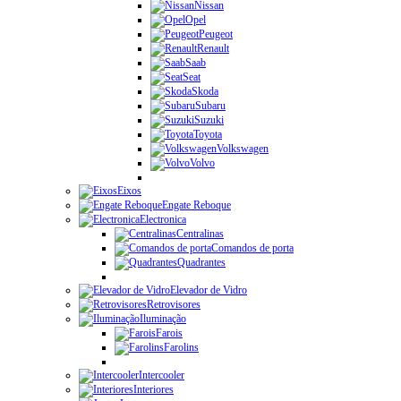
Nissan
Opel
Peugeot
Renault
Saab
Seat
Skoda
Subaru
Suzuki
Toyota
Volkswagen
Volvo
Eixos
Engate Reboque
Electronica
Centralinas
Comandos de porta
Quadrantes
Elevador de Vidro
Retrovisores
Iluminação
Farois
Farolins
Intercooler
Interiores