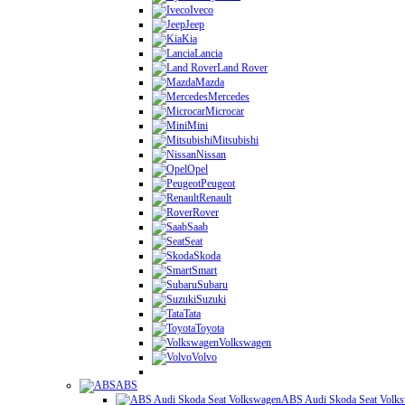
Iveco
Jeep
Kia
Lancia
Land Rover
Mazda
Mercedes
Microcar
Mini
Mitsubishi
Nissan
Opel
Peugeot
Renault
Rover
Saab
Seat
Skoda
Smart
Subaru
Suzuki
Tata
Toyota
Volkswagen
Volvo
ABS
ABS Audi Skoda Seat Volk