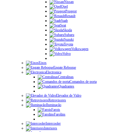
Nissan
Opel
Peugeot
Renault
Saab
Seat
Skoda
Subaru
Suzuki
Toyota
Volkswagen
Volvo
Eixos
Engate Reboque
Electronica
Centralinas
Comandos de porta
Quadrantes
Elevador de Vidro
Retrovisores
Iluminação
Farois
Farolins
Intercooler
Interiores