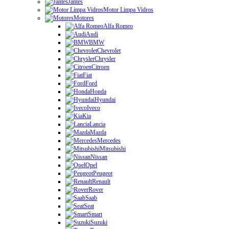
Jantes
Motor Limpa Vidros
Motores
Alfa Romeo
Audi
BMW
Chevrolet
Chrysler
Citroen
Fiat
Ford
Honda
Hyundai
Iveco
Kia
Lancia
Mazda
Mercedes
Mitsubishi
Nissan
Opel
Peugeot
Renault
Rover
Saab
Seat
Smart
Suzuki