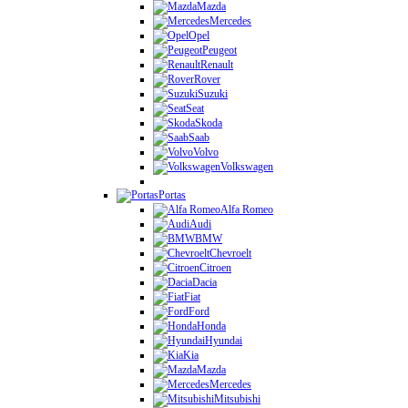
Mazda
Mercedes
Opel
Peugeot
Renault
Rover
Suzuki
Seat
Skoda
Saab
Volvo
Volkswagen
Portas
Alfa Romeo
Audi
BMW
Chevroelt
Citroen
Dacia
Fiat
Ford
Honda
Hyundai
Kia
Mazda
Mercedes
Mitsubishi