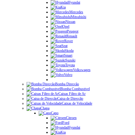
Hyundai
Kia
Mercedes
Mitsubishi
Nissan
Opel
Peugeot
Renault
Rover
Seat
Skoda
Smart
Suzuki
Toyota
Volkswagen
Volvo
Bomba Direcção
Bomba Combustivel
Caixas Filtro de Ar
Caixa de Direcção
Caixas de Velocidade
Chapa
Capo
Citroen
Ford
Hyundai
Kia