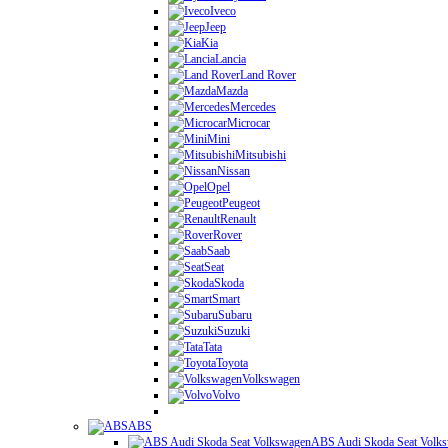
Iveco
Jeep
Kia
Lancia
Land Rover
Mazda
Mercedes
Microcar
Mini
Mitsubishi
Nissan
Opel
Peugeot
Renault
Rover
Saab
Seat
Skoda
Smart
Subaru
Suzuki
Tata
Toyota
Volkswagen
Volvo
ABS
ABS Audi Skoda Seat Volk