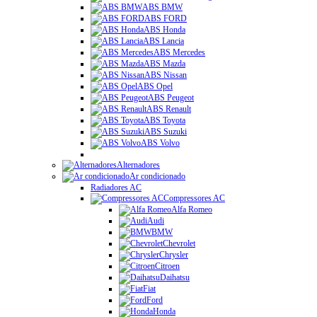
ABS BMW
ABS FORD
ABS Honda
ABS Lancia
ABS Mercedes
ABS Mazda
ABS Nissan
ABS Opel
ABS Peugeot
ABS Renault
ABS Toyota
ABS Suzuki
ABS Volvo
Alternadores
Ar condicionado
Radiadores AC
Compressores AC
Alfa Romeo
Audi
BMW
Chevrolet
Chrysler
Citroen
Daihatsu
Fiat
Ford
Honda