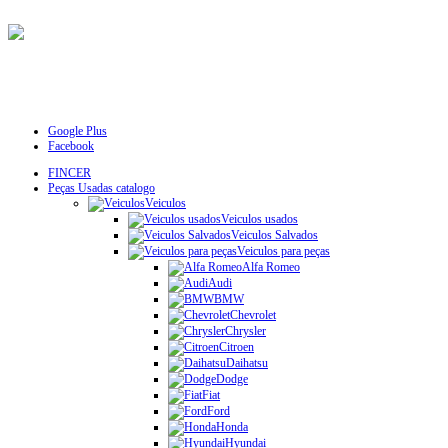
Google Plus
Facebook
FINCER
Peças Usadas catalogo
Veiculos
Veiculos usados
Veiculos Salvados
Veiculos para peças
Alfa Romeo
Audi
BMW
Chevrolet
Chrysler
Citroen
Daihatsu
Dodge
Fiat
Ford
Honda
Hyundai