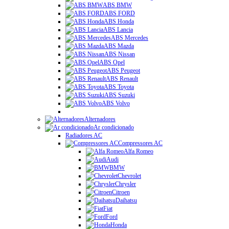
ABS BMW
ABS FORD
ABS Honda
ABS Lancia
ABS Mercedes
ABS Mazda
ABS Nissan
ABS Opel
ABS Peugeot
ABS Renault
ABS Toyota
ABS Suzuki
ABS Volvo
Alternadores
Ar condicionado
Radiadores AC
Compressores AC
Alfa Romeo
Audi
BMW
Chevrolet
Chrysler
Citroen
Daihatsu
Fiat
Ford
Honda