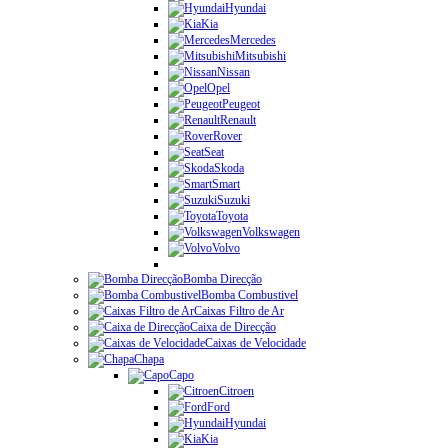
Hyundai
Kia
Mercedes
Mitsubishi
Nissan
Opel
Peugeot
Renault
Rover
Seat
Skoda
Smart
Suzuki
Toyota
Volkswagen
Volvo
Bomba Direcção
Bomba Combustivel
Caixas Filtro de Ar
Caixa de Direcção
Caixas de Velocidade
Chapa
Capo
Citroen
Ford
Hyundai
Kia