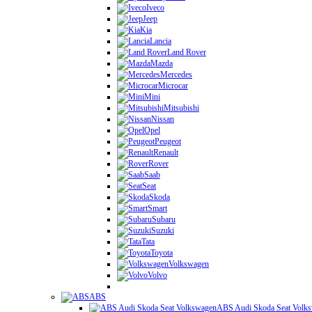
Iveco
Jeep
Kia
Lancia
Land Rover
Mazda
Mercedes
Microcar
Mini
Mitsubishi
Nissan
Opel
Peugeot
Renault
Rover
Saab
Seat
Skoda
Smart
Subaru
Suzuki
Tata
Toyota
Volkswagen
Volvo
ABS
ABS Audi Skoda Seat Volk