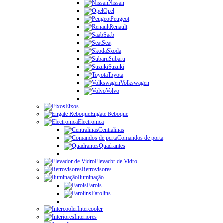
Nissan
Opel
Peugeot
Renault
Saab
Seat
Skoda
Subaru
Suzuki
Toyota
Volkswagen
Volvo
Eixos
Engate Reboque
Electronica
Centralinas
Comandos de porta
Quadrantes
Elevador de Vidro
Retrovisores
Iluminação
Farois
Farolins
Intercooler
Interiores