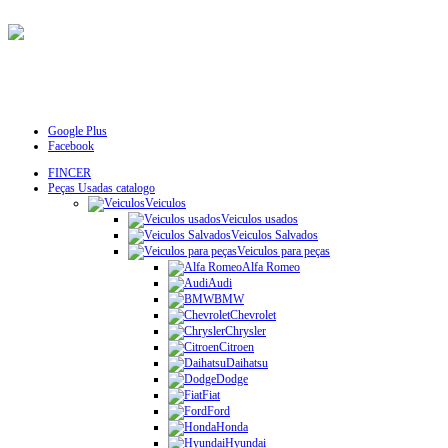
Google Plus
Facebook
FINCER
Peças Usadas catalogo
Veiculos
Veiculos usados
Veiculos Salvados
Veiculos para peças
Alfa Romeo
Audi
BMW
Chevrolet
Chrysler
Citroen
Daihatsu
Dodge
Fiat
Ford
Honda
Hyundai