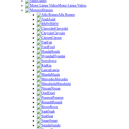
Jantes
Motor Limpa Vidros
Motores
Alfa Romeo
Audi
BMW
Chevrolet
Chrysler
Citroen
Fiat
Ford
Honda
Hyundai
Iveco
Kia
Lancia
Mazda
Mercedes
Mitsubishi
Nissan
Opel
Peugeot
Renault
Rover
Saab
Seat
Smart
Suzuki