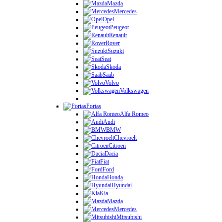
Mazda
Mercedes
Opel
Peugeot
Renault
Rover
Suzuki
Seat
Skoda
Saab
Volvo
Volkswagen
Portas
Alfa Romeo
Audi
BMW
Chevroelt
Citroen
Dacia
Fiat
Ford
Honda
Hyundai
Kia
Mazda
Mercedes
Mitsubishi