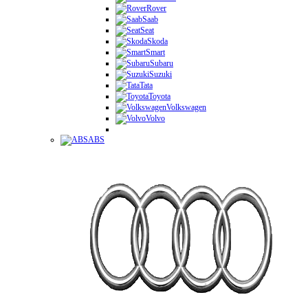
Rover
Saab
Seat
Skoda
Smart
Subaru
Suzuki
Tata
Toyota
Volkswagen
Volvo
ABS