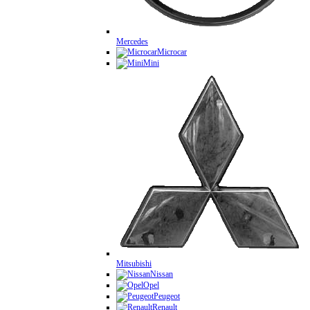
Mercedes
Microcar
Mini
Mitsubishi
Nissan
Opel
Peugeot
Renault