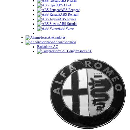
ABS Nissan
ABS Opel
ABS Peugeot
ABS Renault
ABS Toyota
ABS Suzuki
ABS Volvo
Alternadores
Ar condicionado
Radiadores AC
Compressores AC