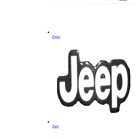
Iveco
Jeep