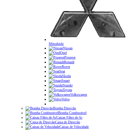
Mitsubishi
Nissan
Opel
Peugeot
Renault
Rover
Seat
Skoda
Smart
Suzuki
Toyota
Volkswagen
Volvo
Bomba Direcção
Bomba Combustivel
Caixas Filtro de Ar
Caixa de Direcção
Caixas de Velocidade