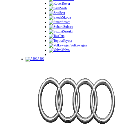
Rover
Saab
Seat
Skoda
Smart
Subaru
Suzuki
Tata
Toyota
Volkswagen
Volvo
ABS