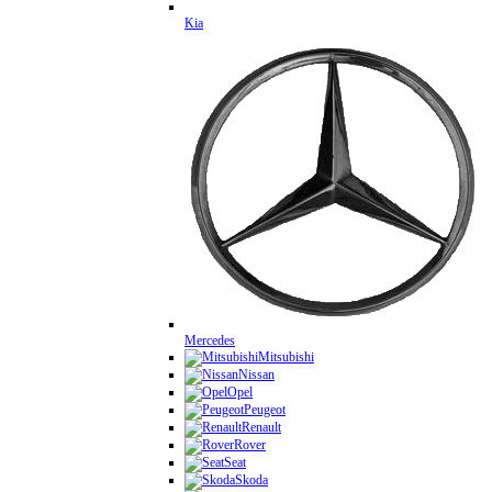
Kia
Mercedes
Mitsubishi
Nissan
Opel
Peugeot
Renault
Rover
Seat
Skoda