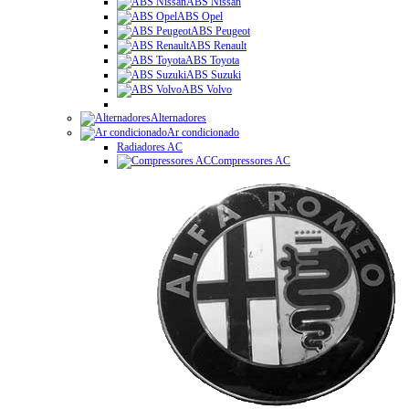
ABS Nissan
ABS Opel
ABS Peugeot
ABS Renault
ABS Toyota
ABS Suzuki
ABS Volvo
Alternadores
Ar condicionado
Radiadores AC
Compressores AC