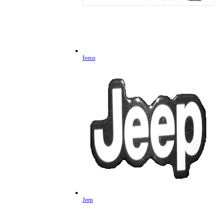
Iveco
Jeep