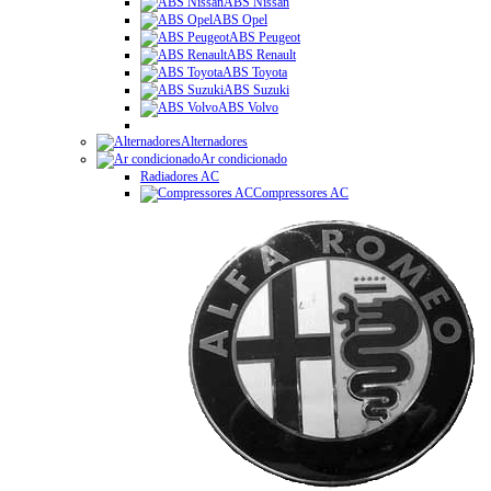
ABS Nissan
ABS Opel
ABS Peugeot
ABS Renault
ABS Toyota
ABS Suzuki
ABS Volvo
Alternadores
Ar condicionado
Radiadores AC
Compressores AC