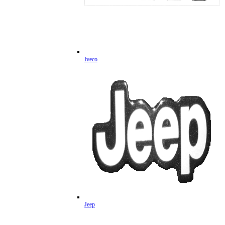
Iveco
Jeep