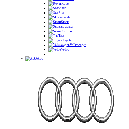
Rover
Saab
Seat
Skoda
Smart
Subaru
Suzuki
Tata
Toyota
Volkswagen
Volvo
ABS