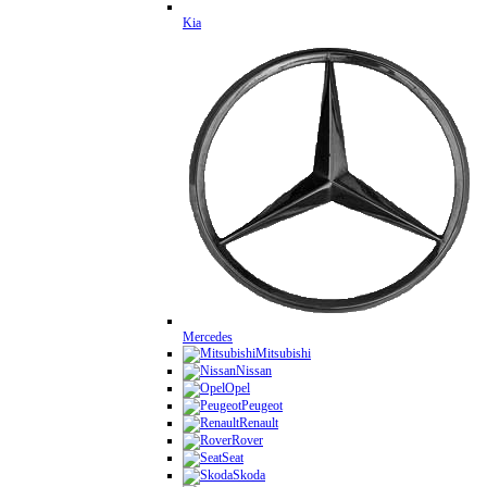
Kia
Mercedes
Mitsubishi
Nissan
Opel
Peugeot
Renault
Rover
Seat
Skoda