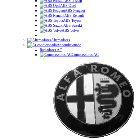
ABS Nissan
ABS Opel
ABS Peugeot
ABS Renault
ABS Toyota
ABS Suzuki
ABS Volvo
Alternadores
Ar condicionado
Radiadores AC
Compressores AC