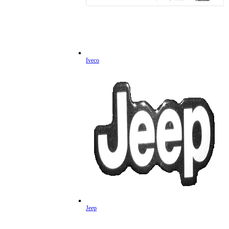
Iveco
Jeep