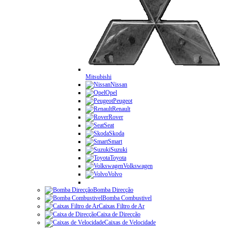
Mitsubishi
Nissan
Opel
Peugeot
Renault
Rover
Seat
Skoda
Smart
Suzuki
Toyota
Volkswagen
Volvo
Bomba Direcção
Bomba Combustivel
Caixas Filtro de Ar
Caixa de Direcção
Caixas de Velocidade