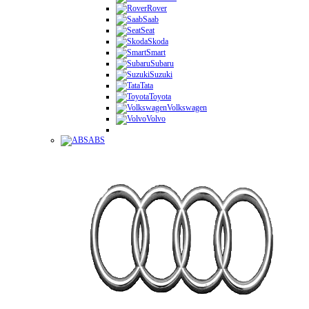
Rover
Saab
Seat
Skoda
Smart
Subaru
Suzuki
Tata
Toyota
Volkswagen
Volvo
ABS