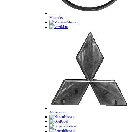
Mercedes
Microcar
Mini
Mitsubishi
Nissan
Opel
Peugeot
Renault