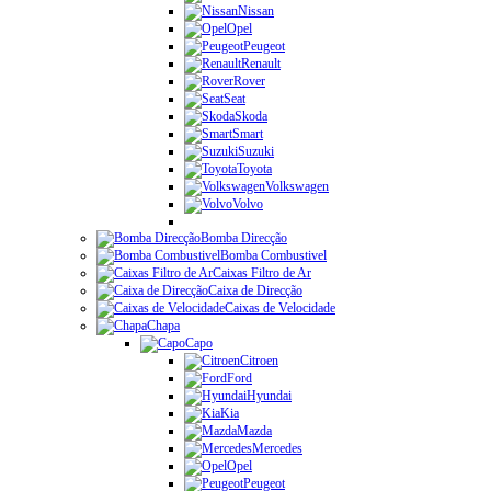
Nissan
Opel
Peugeot
Renault
Rover
Seat
Skoda
Smart
Suzuki
Toyota
Volkswagen
Volvo
Bomba Direcção
Bomba Combustivel
Caixas Filtro de Ar
Caixa de Direcção
Caixas de Velocidade
Chapa
Capo
Citroen
Ford
Hyundai
Kia
Mazda
Mercedes
Opel
Peugeot