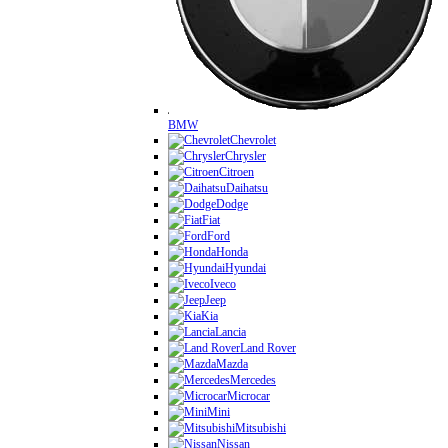
BMW
Chevrolet
Chrysler
Citroen
Daihatsu
Dodge
Fiat
Ford
Honda
Hyundai
Iveco
Jeep
Kia
Lancia
Land Rover
Mazda
Mercedes
Microcar
Mini
Mitsubishi
Nissan