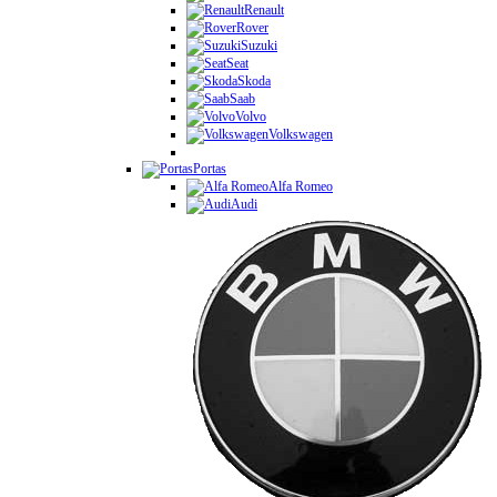
Renault
Rover
Suzuki
Seat
Skoda
Saab
Volvo
Volkswagen
Portas
Alfa Romeo
Audi