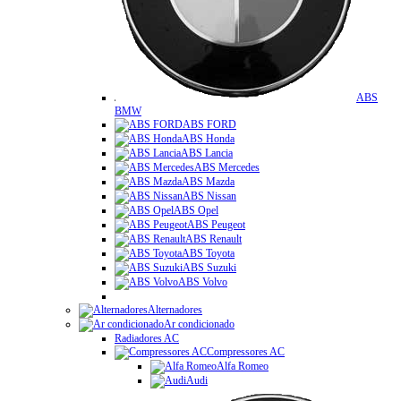
ABS
BMW
ABS FORD
ABS Honda
ABS Lancia
ABS Mercedes
ABS Mazda
ABS Nissan
ABS Opel
ABS Peugeot
ABS Renault
ABS Toyota
ABS Suzuki
ABS Volvo
Alternadores
Ar condicionado
Radiadores AC
Compressores AC
Alfa Romeo
Audi