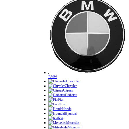
BMW
Chevrolet
Chrysler
Citroen
Daihatsu
Fiat
Ford
Honda
Hyundai
Kia
Mercedes
Mitsubishi