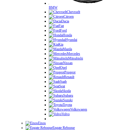
BMW
Chevroelt
Citroen
Dacia
Fiat
Ford
Honda
Hyundai
Kia
Mazda
Mercedes
Mitsubishi
Nissan
Opel
Peugeot
Renault
Saab
Seat
Skoda
Subaru
Suzuki
Toyota
Volkswagen
Volvo
Eixos
Engate Reboque