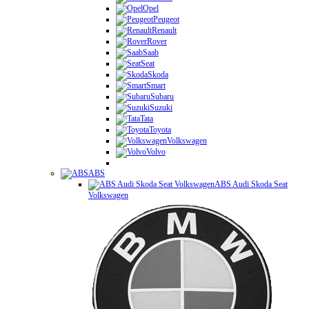
Opel
Peugeot
Renault
Rover
Saab
Seat
Skoda
Smart
Subaru
Suzuki
Tata
Toyota
Volkswagen
Volvo
ABS
ABS Audi Skoda Seat
Volkswagen