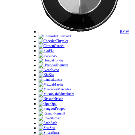
BMW
Chevrolet
Chrysler
Citroen
Fiat
Ford
Honda
Hyundai
Iveco
Kia
Lancia
Mazda
Mercedes
Mitsubishi
Nissan
Opel
Peugeot
Renault
Rover
Saab
Seat
Smart