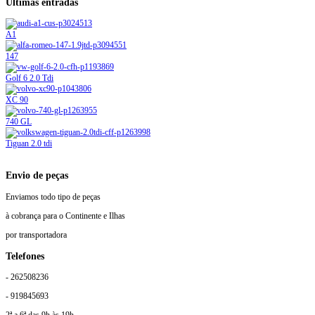
Ultimas entradas
A1
147
Golf 6 2.0 Tdi
XC 90
740 GL
Tiguan 2.0 tdi
Envio de peças
Enviamos todo tipo de peças
à cobrança para o Continente e Ilhas
por transportadora
Telefones
- 262508236
- 919845693
2ª a 6ª das 9h às 19h