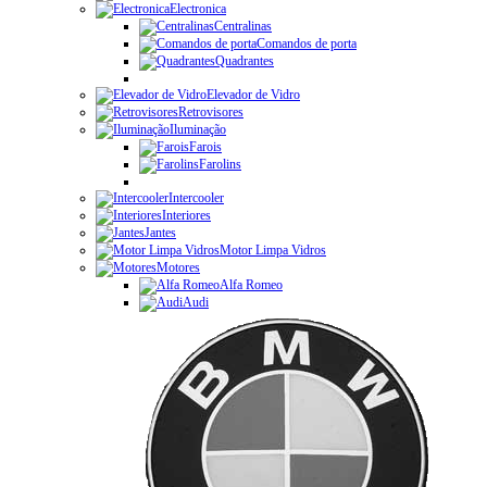
Electronica
Centralinas
Comandos de porta
Quadrantes
Elevador de Vidro
Retrovisores
Iluminação
Farois
Farolins
Intercooler
Interiores
Jantes
Motor Limpa Vidros
Motores
Alfa Romeo
Audi