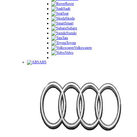
Rover
Saab
Seat
Skoda
Smart
Subaru
Suzuki
Tata
Toyota
Volkswagen
Volvo
ABS