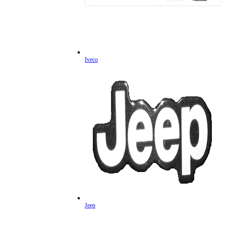
Iveco
Jeep