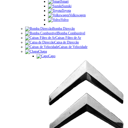
Smart
Suzuki
Toyota
Volkswagen
Volvo
Bomba Direcção
Bomba Combustivel
Caixas Filtro de Ar
Caixa de Direcção
Caixas de Velocidade
Chapa
Capo