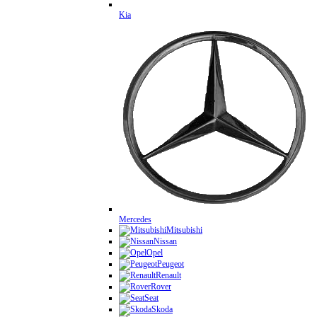
Kia
Mercedes
Mitsubishi
Nissan
Opel
Peugeot
Renault
Rover
Seat
Skoda