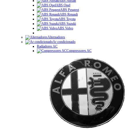
ABS Nissan
ABS Opel
ABS Peugeot
ABS Renault
ABS Toyota
ABS Suzuki
ABS Volvo
Alternadores
Ar condicionado
Radiadores AC
Compressores AC