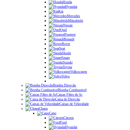
Honda
Hyundai
Kia
Mercedes
Mitsubishi
Nissan
Opel
Peugeot
Renault
Rover
Seat
Skoda
Smart
Suzuki
Toyota
Volkswagen
Volvo
Bomba Direcção
Bomba Combustivel
Caixas Filtro de Ar
Caixa de Direcção
Caixas de Velocidade
Chapa
Capo
Citroen
Ford
Hyundai