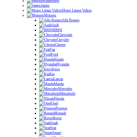
Interiores
Jantes
Motor Limpa Vidros
Motores
Alfa Romeo
Audi
BMW
Chevrolet
Chrysler
Citroen
Fiat
Ford
Honda
Hyundai
Iveco
Kia
Lancia
Mazda
Mercedes
Mitsubishi
Nissan
Opel
Peugeot
Renault
Rover
Saab
Seat
Smart