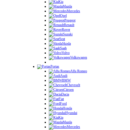
Kia
Mazda
Mercedes
Opel
Peugeot
Renault
Rover
Suzuki
Seat
Skoda
Saab
Volvo
Volkswagen
Portas
Alfa Romeo
Audi
BMW
Chevroelt
Citroen
Dacia
Fiat
Ford
Honda
Hyundai
Kia
Mazda
Mercedes