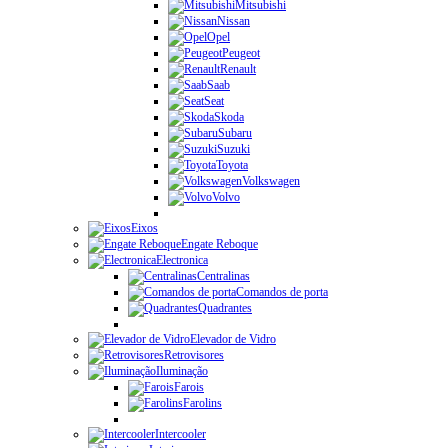
Mitsubishi
Nissan
Opel
Peugeot
Renault
Saab
Seat
Skoda
Subaru
Suzuki
Toyota
Volkswagen
Volvo
Eixos
Engate Reboque
Electronica
Centralinas
Comandos de porta
Quadrantes
Elevador de Vidro
Retrovisores
Iluminação
Farois
Farolins
Intercooler