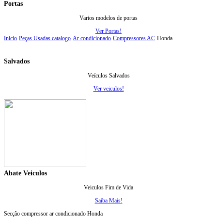
Portas
Varios modelos de portas
Ver Portas!
Inicio
-
Peças Usadas catalogo
-
Ar condicionado
-
Compressores AC
-
Honda
Salvados
Veículos Salvados
Ver veiculos!
Abate Veiculos
Veiculos Fim de Vida
Saiba Mais!
Secção compressor ar condicionado Honda