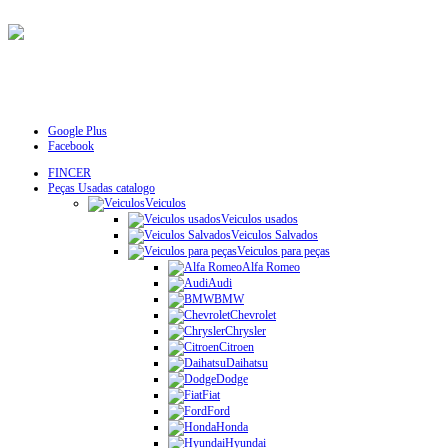
Google Plus
Facebook
FINCER
Peças Usadas catalogo
Veiculos
Veiculos usados
Veiculos Salvados
Veiculos para peças
Alfa Romeo
Audi
BMW
Chevrolet
Chrysler
Citroen
Daihatsu
Dodge
Fiat
Ford
Honda
Hyundai