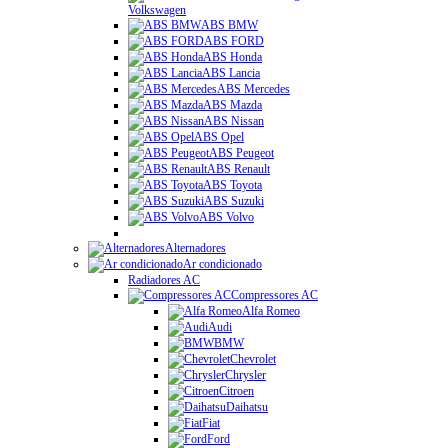
Volkswagen
ABS BMW
ABS FORD
ABS Honda
ABS Lancia
ABS Mercedes
ABS Mazda
ABS Nissan
ABS Opel
ABS Peugeot
ABS Renault
ABS Toyota
ABS Suzuki
ABS Volvo
Alternadores
Ar condicionado
Radiadores AC
Compressores AC
Alfa Romeo
Audi
BMW
Chevrolet
Chrysler
Citroen
Daihatsu
Fiat
Ford