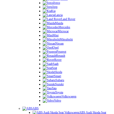
Iveco
Jeep
Kia
Lancia
Land Rover
Mazda
Mercedes
Microcar
Mini
Mitsubishi
Nissan
Opel
Peugeot
Renault
Rover
Saab
Seat
Skoda
Smart
Subaru
Suzuki
Tata
Toyota
Volkswagen
Volvo
ABS
ABS Audi Skoda Seat