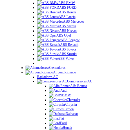
ABS BMW
ABS FORD
ABS Honda
ABS Lancia
ABS Mercedes
ABS Mazda
ABS Nissan
ABS Opel
ABS Peugeot
ABS Renault
ABS Toyota
ABS Suzuki
ABS Volvo
Alternadores
Ar condicionado
Radiadores AC
Compressores AC
Alfa Romeo
Audi
BMW
Chevrolet
Chrysler
Citroen
Daihatsu
Fiat
Ford
Honda