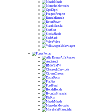
Mazda
Mercedes
Opel
Peugeot
Renault
Rover
Suzuki
Seat
Skoda
Saab
Volvo
Volkswagen
Portas
Alfa Romeo
Audi
BMW
Chevroelt
Citroen
Dacia
Fiat
Ford
Honda
Hyundai
Kia
Mazda
Mercedes
Mitsubishi