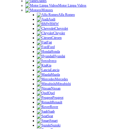
Jantes
Motor Limpa Vidros
Motores
Alfa Romeo
Audi
BMW
Chevrolet
Chrysler
Citroen
Fiat
Ford
Honda
Hyundai
Iveco
Kia
Lancia
Mazda
Mercedes
Mitsubishi
Nissan
Opel
Peugeot
Renault
Rover
Saab
Seat
Smart
Suzuki