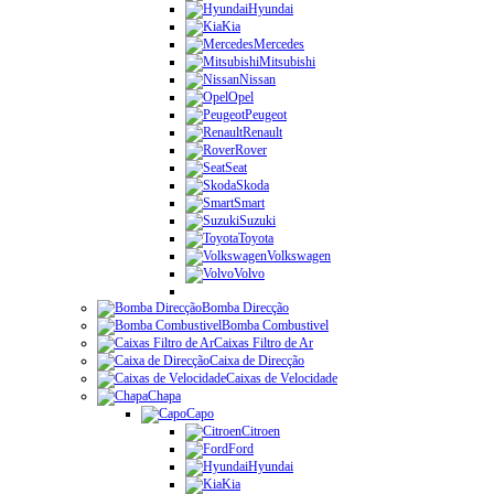
Hyundai
Kia
Mercedes
Mitsubishi
Nissan
Opel
Peugeot
Renault
Rover
Seat
Skoda
Smart
Suzuki
Toyota
Volkswagen
Volvo
Bomba Direcção
Bomba Combustivel
Caixas Filtro de Ar
Caixa de Direcção
Caixas de Velocidade
Chapa
Capo
Citroen
Ford
Hyundai
Kia