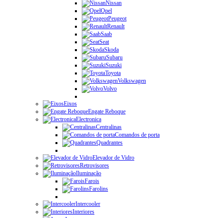
Nissan
Opel
Peugeot
Renault
Saab
Seat
Skoda
Subaru
Suzuki
Toyota
Volkswagen
Volvo
Eixos
Engate Reboque
Electronica
Centralinas
Comandos de porta
Quadrantes
Elevador de Vidro
Retrovisores
Iluminação
Farois
Farolins
Intercooler
Interiores