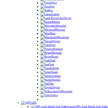
Iveco
Jeep
Kia
Lancia
Land Rover
Mazda
Mercedes
Microcar
Mini
Mitsubishi
Nissan
Opel
Peugeot
Renault
Rover
Saab
Seat
Skoda
Smart
Subaru
Suzuki
Tata
Toyota
Volkswagen
Volvo
ABS
ABS Audi Skoda Seat Volk