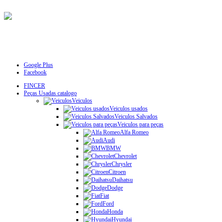
Google Plus
Facebook
FINCER
Peças Usadas catalogo
Veiculos
Veiculos usados
Veiculos Salvados
Veiculos para peças
Alfa Romeo
Audi
BMW
Chevrolet
Chrysler
Citroen
Daihatsu
Dodge
Fiat
Ford
Honda
Hyundai