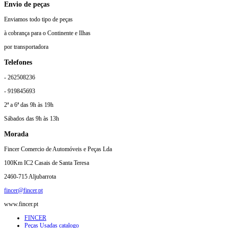
Envio de peças
Enviamos todo tipo de peças
à cobrança para o Continente e Ilhas
por transportadora
Telefones
- 262508236
- 919845693
2ª a 6ª das 9h às 19h
Sábados das 9h às 13h
Morada
Fincer Comercio de Automóveis e Peças Lda
100Km IC2 Casais de Santa Teresa
2460-715 Aljubarrota
fincer@fincer.pt
www.fincer.pt
FINCER
Peças Usadas catalogo