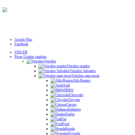
Google Plus
Facebook
FINCER
Peças Usadas catalogo
Veiculos
Veiculos usados
Veiculos Salvados
Veiculos para peças
Alfa Romeo
Audi
BMW
Chevrolet
Chrysler
Citroen
Daihatsu
Dodge
Fiat
Ford
Honda
Hyundai