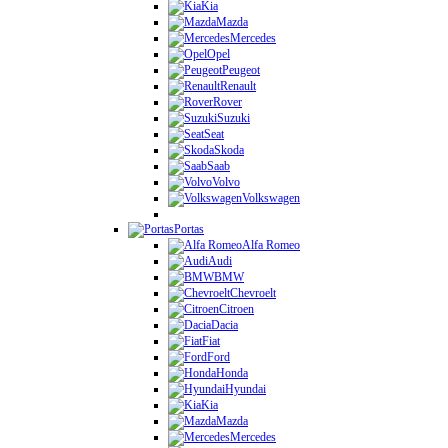
Kia
Mazda
Mercedes
Opel
Peugeot
Renault
Rover
Suzuki
Seat
Skoda
Saab
Volvo
Volkswagen
Portas
Alfa Romeo
Audi
BMW
Chevroelt
Citroen
Dacia
Fiat
Ford
Honda
Hyundai
Kia
Mazda
Mercedes