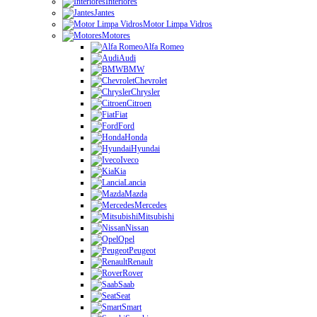
Interiores
Jantes
Motor Limpa Vidros
Motores
Alfa Romeo
Audi
BMW
Chevrolet
Chrysler
Citroen
Fiat
Ford
Honda
Hyundai
Iveco
Kia
Lancia
Mazda
Mercedes
Mitsubishi
Nissan
Opel
Peugeot
Renault
Rover
Saab
Seat
Smart