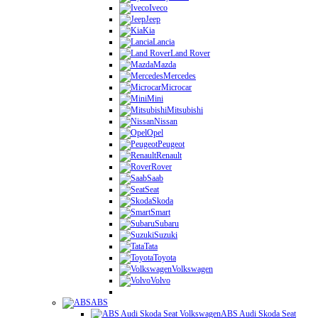
Iveco
Jeep
Kia
Lancia
Land Rover
Mazda
Mercedes
Microcar
Mini
Mitsubishi
Nissan
Opel
Peugeot
Renault
Rover
Saab
Seat
Skoda
Smart
Subaru
Suzuki
Tata
Toyota
Volkswagen
Volvo
ABS
ABS Audi Skoda Seat