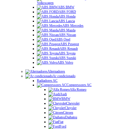
Volkswagen
ABS BMW
ABS FORD
ABS Honda
ABS Lancia
ABS Mercedes
ABS Mazda
ABS Nissan
ABS Opel
ABS Peugeot
ABS Renault
ABS Toyota
ABS Suzuki
ABS Volvo
Alternadores
Ar condicionado
Radiadores AC
Compressores AC
Alfa Romeo
Audi
BMW
Chevrolet
Chrysler
Citroen
Daihatsu
Fiat
Ford