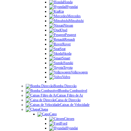
Honda
Hyundai
Kia
Mercedes
Mitsubishi
Nissan
Opel
Peugeot
Renault
Rover
Seat
Skoda
Smart
Suzuki
Toyota
Volkswagen
Volvo
Bomba Direcção
Bomba Combustivel
Caixas Filtro de Ar
Caixa de Direcção
Caixas de Velocidade
Chapa
Capo
Citroen
Ford
Hyundai