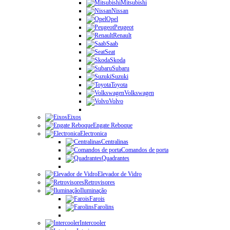
Mitsubishi
Nissan
Opel
Peugeot
Renault
Saab
Seat
Skoda
Subaru
Suzuki
Toyota
Volkswagen
Volvo
Eixos
Engate Reboque
Electronica
Centralinas
Comandos de porta
Quadrantes
Elevador de Vidro
Retrovisores
Iluminação
Farois
Farolins
Intercooler