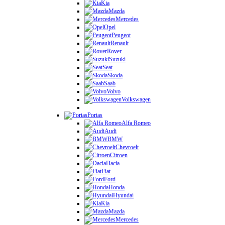
Kia
Mazda
Mercedes
Opel
Peugeot
Renault
Rover
Suzuki
Seat
Skoda
Saab
Volvo
Volkswagen
Portas
Alfa Romeo
Audi
BMW
Chevroelt
Citroen
Dacia
Fiat
Ford
Honda
Hyundai
Kia
Mazda
Mercedes