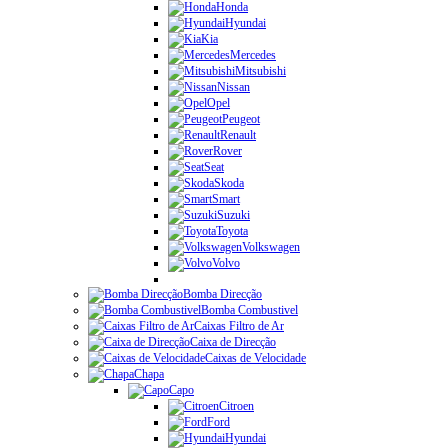
Honda
Hyundai
Kia
Mercedes
Mitsubishi
Nissan
Opel
Peugeot
Renault
Rover
Seat
Skoda
Smart
Suzuki
Toyota
Volkswagen
Volvo
Bomba Direcção
Bomba Combustivel
Caixas Filtro de Ar
Caixa de Direcção
Caixas de Velocidade
Chapa
Capo
Citroen
Ford
Hyundai