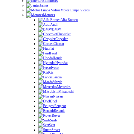
Interiores
Jantes
Motor Limpa Vidros
Motores
Alfa Romeo
Audi
BMW
Chevrolet
Chrysler
Citroen
Fiat
Ford
Honda
Hyundai
Iveco
Kia
Lancia
Mazda
Mercedes
Mitsubishi
Nissan
Opel
Peugeot
Renault
Rover
Saab
Seat
Smart