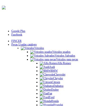
Google Plus
Facebook
FINCER
Peças Usadas catalogo
Veiculos
Veiculos usados
Veiculos Salvados
Veiculos para peças
Alfa Romeo
Audi
BMW
Chevrolet
Chrysler
Citroen
Daihatsu
Dodge
Fiat
Ford
Honda
Hyundai