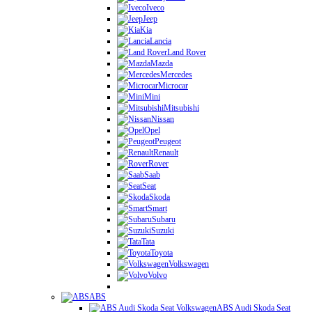
Iveco
Jeep
Kia
Lancia
Land Rover
Mazda
Mercedes
Microcar
Mini
Mitsubishi
Nissan
Opel
Peugeot
Renault
Rover
Saab
Seat
Skoda
Smart
Subaru
Suzuki
Tata
Toyota
Volkswagen
Volvo
ABS
ABS Audi Skoda Seat