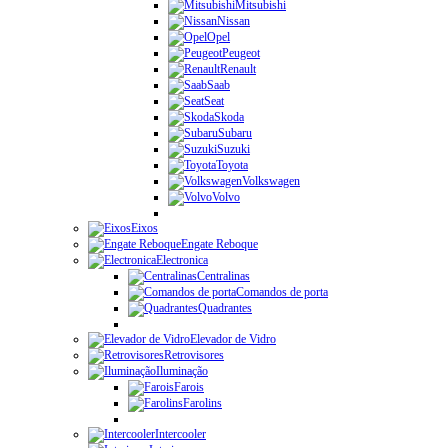
Mitsubishi
Nissan
Opel
Peugeot
Renault
Saab
Seat
Skoda
Subaru
Suzuki
Toyota
Volkswagen
Volvo
Eixos
Engate Reboque
Electronica
Centralinas
Comandos de porta
Quadrantes
Elevador de Vidro
Retrovisores
Iluminação
Farois
Farolins
Intercooler