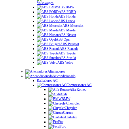
Volkswagen
ABS BMW
ABS FORD
ABS Honda
ABS Lancia
ABS Mercedes
ABS Mazda
ABS Nissan
ABS Opel
ABS Peugeot
ABS Renault
ABS Toyota
ABS Suzuki
ABS Volvo
Alternadores
Ar condicionado
Radiadores AC
Compressores AC
Alfa Romeo
Audi
BMW
Chevrolet
Chrysler
Citroen
Daihatsu
Fiat
Ford