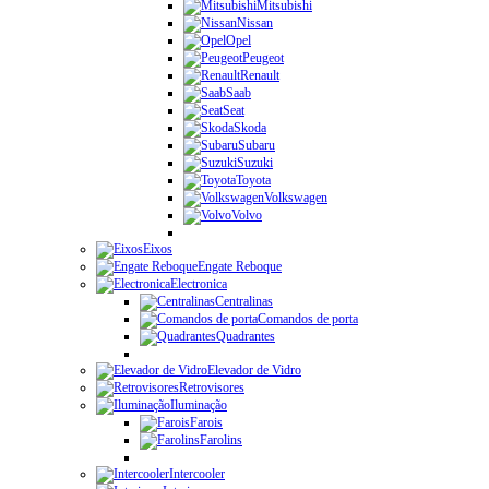
Mitsubishi
Nissan
Opel
Peugeot
Renault
Saab
Seat
Skoda
Subaru
Suzuki
Toyota
Volkswagen
Volvo
Eixos
Engate Reboque
Electronica
Centralinas
Comandos de porta
Quadrantes
Elevador de Vidro
Retrovisores
Iluminação
Farois
Farolins
Intercooler