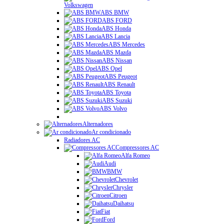
Volkswagen
ABS BMW
ABS FORD
ABS Honda
ABS Lancia
ABS Mercedes
ABS Mazda
ABS Nissan
ABS Opel
ABS Peugeot
ABS Renault
ABS Toyota
ABS Suzuki
ABS Volvo
Alternadores
Ar condicionado
Radiadores AC
Compressores AC
Alfa Romeo
Audi
BMW
Chevrolet
Chrysler
Citroen
Daihatsu
Fiat
Ford