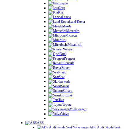
Iveco
Jeep
Kia
Lancia
Land Rover
Mazda
Mercedes
Microcar
Mini
Mitsubishi
Nissan
Opel
Peugeot
Renault
Rover
Saab
Seat
Skoda
Smart
Subaru
Suzuki
Tata
Toyota
Volkswagen
Volvo
ABS
ABS Audi Skoda Seat