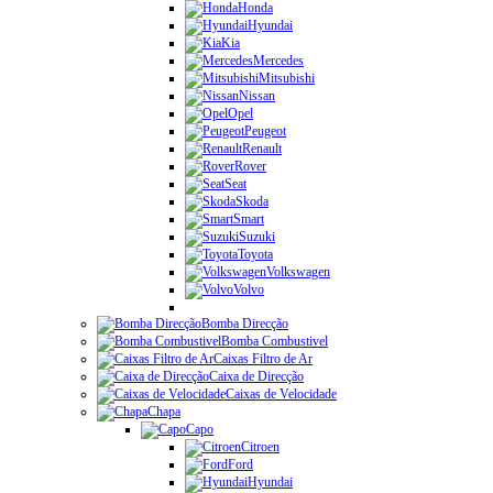
Honda
Hyundai
Kia
Mercedes
Mitsubishi
Nissan
Opel
Peugeot
Renault
Rover
Seat
Skoda
Smart
Suzuki
Toyota
Volkswagen
Volvo
Bomba Direcção
Bomba Combustivel
Caixas Filtro de Ar
Caixa de Direcção
Caixas de Velocidade
Chapa
Capo
Citroen
Ford
Hyundai