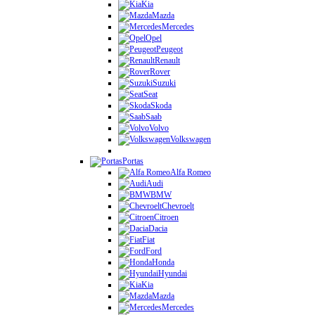
Kia
Mazda
Mercedes
Opel
Peugeot
Renault
Rover
Suzuki
Seat
Skoda
Saab
Volvo
Volkswagen
Portas
Alfa Romeo
Audi
BMW
Chevroelt
Citroen
Dacia
Fiat
Ford
Honda
Hyundai
Kia
Mazda
Mercedes