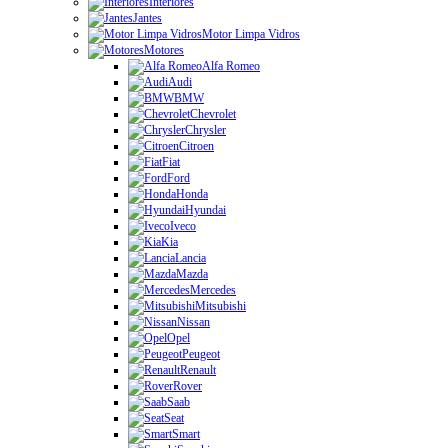
Interiores
Jantes
Motor Limpa Vidros
Motores
Alfa Romeo
Audi
BMW
Chevrolet
Chrysler
Citroen
Fiat
Ford
Honda
Hyundai
Iveco
Kia
Lancia
Mazda
Mercedes
Mitsubishi
Nissan
Opel
Peugeot
Renault
Rover
Saab
Seat
Smart