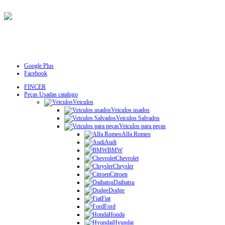
Google Plus
Facebook
FINCER
Peças Usadas catalogo
Veiculos
Veiculos usados
Veiculos Salvados
Veiculos para peças
Alfa Romeo
Audi
BMW
Chevrolet
Chrysler
Citroen
Daihatsu
Dodge
Fiat
Ford
Honda
Hyundai