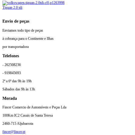
Tiguan 2.0 tdi
Envio de peças
Enviamos todo tipo de peças
à cobrança para o Continente e Ilhas
por transportadora
Telefones
- 262508236
- 919845693
2ª a 6ª das 9h às 19h
Sábados das 9h às 13h
Morada
Fincer Comercio de Automóveis e Peças Lda
100Km IC2 Casais de Santa Teresa
2460-715 Aljubarrota
fincer@fincer.pt