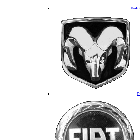
Daiha
D