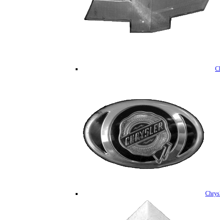
C
Chrys