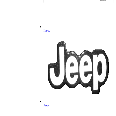
Iveco
Jeep