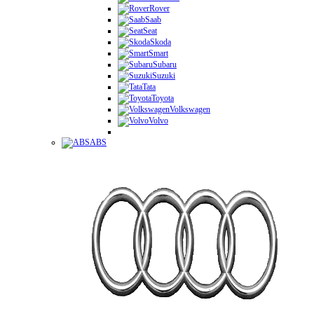
Rover
Saab
Seat
Skoda
Smart
Subaru
Suzuki
Tata
Toyota
Volkswagen
Volvo
ABS