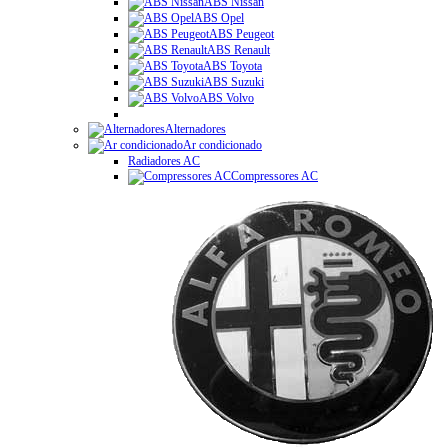
ABS Nissan
ABS Opel
ABS Peugeot
ABS Renault
ABS Toyota
ABS Suzuki
ABS Volvo
Alternadores
Ar condicionado
Radiadores AC
Compressores AC