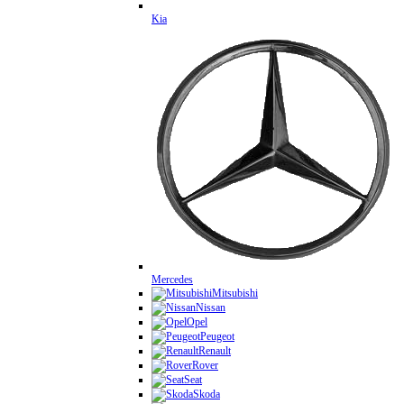
Kia
Mercedes
Mitsubishi
Nissan
Opel
Peugeot
Renault
Rover
Seat
Skoda