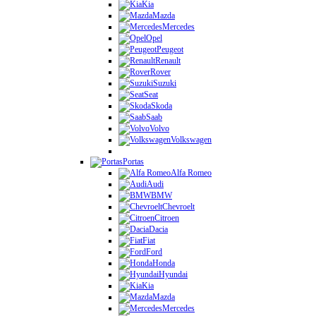
Kia
Mazda
Mercedes
Opel
Peugeot
Renault
Rover
Suzuki
Seat
Skoda
Saab
Volvo
Volkswagen
Portas
Alfa Romeo
Audi
BMW
Chevroelt
Citroen
Dacia
Fiat
Ford
Honda
Hyundai
Kia
Mazda
Mercedes