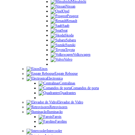
Mitsubishi
Nissan
Opel
Peugeot
Renault
Saab
Seat
Skoda
Subaru
Suzuki
Toyota
Volkswagen
Volvo
Eixos
Engate Reboque
Electronica
Centralinas
Comandos de porta
Quadrantes
Elevador de Vidro
Retrovisores
Iluminação
Farois
Farolins
Intercooler