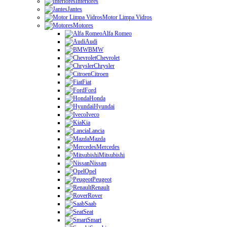
Interiores
Jantes
Motor Limpa Vidros
Motores
Alfa Romeo
Audi
BMW
Chevrolet
Chrysler
Citroen
Fiat
Ford
Honda
Hyundai
Iveco
Kia
Lancia
Mazda
Mercedes
Mitsubishi
Nissan
Opel
Peugeot
Renault
Rover
Saab
Seat
Smart