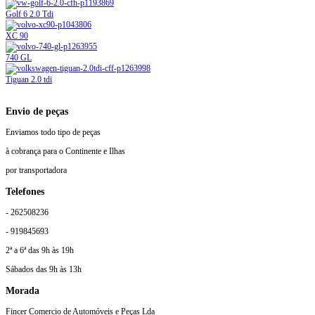
Golf 6 2.0 Tdi
XC 90
740 GL
Tiguan 2.0 tdi
Envio de peças
Enviamos todo tipo de peças
à cobrança para o Continente e Ilhas
por transportadora
Telefones
- 262508236
- 919845693
2ª a 6ª das 9h às 19h
Sábados das 9h às 13h
Morada
Fincer Comercio de Automóveis e Peças Lda