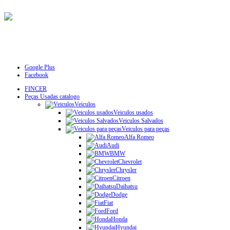
Google Plus
Facebook
FINCER
Peças Usadas catalogo
Veiculos
Veiculos usados
Veiculos Salvados
Veiculos para peças
Alfa Romeo
Audi
BMW
Chevrolet
Chrysler
Citroen
Daihatsu
Dodge
Fiat
Ford
Honda
Hyundai