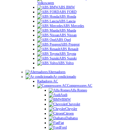
Volkswagen
ABS BMW
ABS FORD
ABS Honda
ABS Lancia
ABS Mercedes
ABS Mazda
ABS Nissan
ABS Opel
ABS Peugeot
ABS Renault
ABS Toyota
ABS Suzuki
ABS Volvo
Alternadores
Ar condicionado
Radiadores AC
Compressores AC
Alfa Romeo
Audi
BMW
Chevrolet
Chrysler
Citroen
Daihatsu
Fiat
Ford