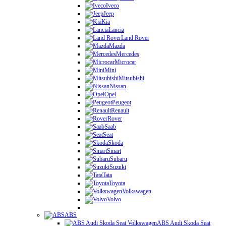
Iveco
Jeep
Kia
Lancia
Land Rover
Mazda
Mercedes
Microcar
Mini
Mitsubishi
Nissan
Opel
Peugeot
Renault
Rover
Saab
Seat
Skoda
Smart
Subaru
Suzuki
Tata
Toyota
Volkswagen
Volvo
ABS
ABS Audi Skoda Seat