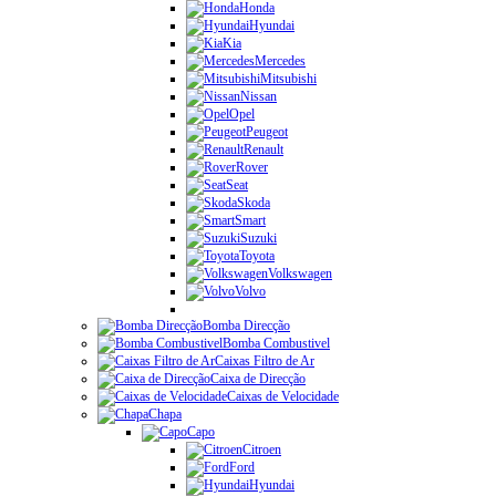
Honda
Hyundai
Kia
Mercedes
Mitsubishi
Nissan
Opel
Peugeot
Renault
Rover
Seat
Skoda
Smart
Suzuki
Toyota
Volkswagen
Volvo
Bomba Direcção
Bomba Combustivel
Caixas Filtro de Ar
Caixa de Direcção
Caixas de Velocidade
Chapa
Capo
Citroen
Ford
Hyundai