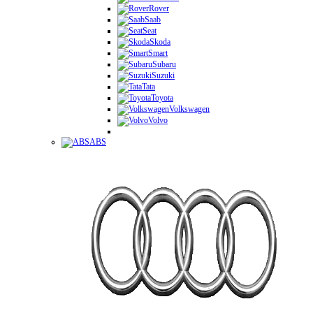
Rover
Saab
Seat
Skoda
Smart
Subaru
Suzuki
Tata
Toyota
Volkswagen
Volvo
ABS