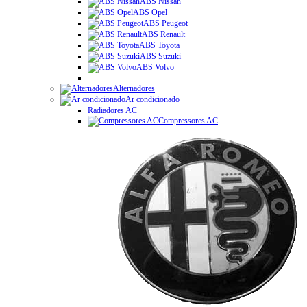
ABS Nissan
ABS Opel
ABS Peugeot
ABS Renault
ABS Toyota
ABS Suzuki
ABS Volvo
Alternadores
Ar condicionado
Radiadores AC
Compressores AC