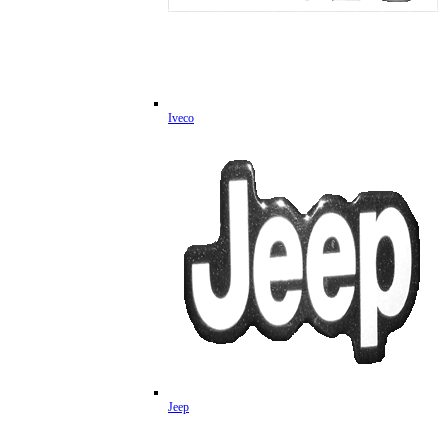
Iveco
Jeep