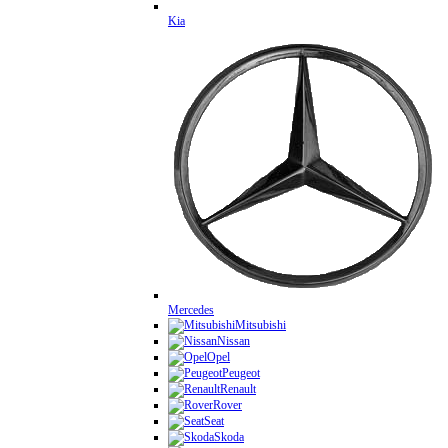
Kia
Mercedes
Mitsubishi
Nissan
Opel
Peugeot
Renault
Rover
Seat
Skoda