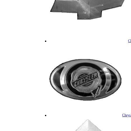
C
Chrys