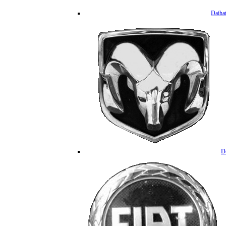
Daiha
D