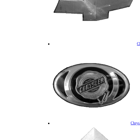
C
Chrys