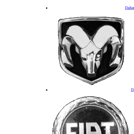
Daiha
D