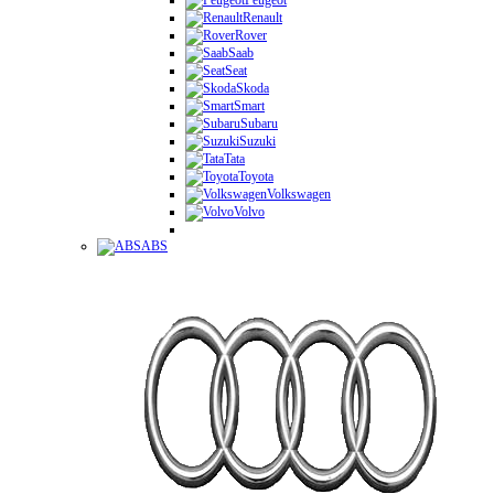
Peugeot
Renault
Rover
Saab
Seat
Skoda
Smart
Subaru
Suzuki
Tata
Toyota
Volkswagen
Volvo
ABS