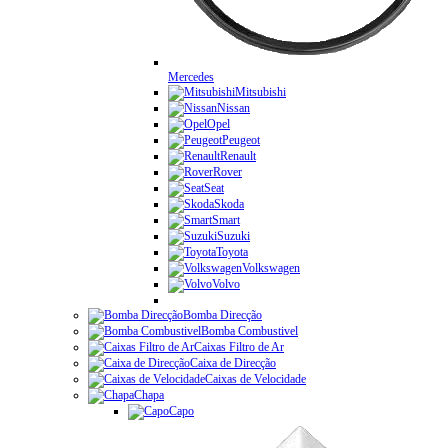
Mercedes
Mitsubishi
Nissan
Opel
Peugeot
Renault
Rover
Seat
Skoda
Smart
Suzuki
Toyota
Volkswagen
Volvo
Bomba Direcção
Bomba Combustivel
Caixas Filtro de Ar
Caixa de Direcção
Caixas de Velocidade
Chapa
Capo