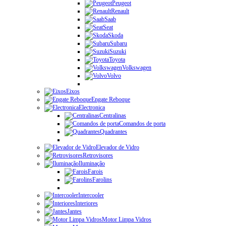
Peugeot
Renault
Saab
Seat
Skoda
Subaru
Suzuki
Toyota
Volkswagen
Volvo
Eixos
Engate Reboque
Electronica
Centralinas
Comandos de porta
Quadrantes
Elevador de Vidro
Retrovisores
Iluminação
Farois
Farolins
Intercooler
Interiores
Jantes
Motor Limpa Vidros