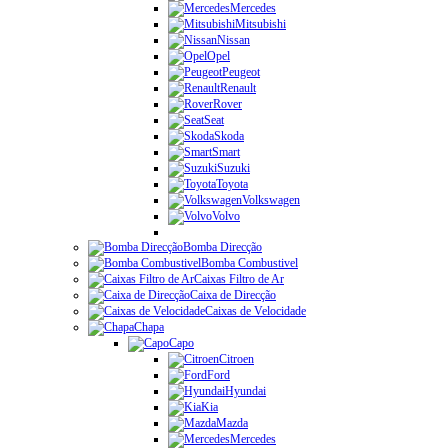
Mercedes
Mitsubishi
Nissan
Opel
Peugeot
Renault
Rover
Seat
Skoda
Smart
Suzuki
Toyota
Volkswagen
Volvo
Bomba Direcção
Bomba Combustivel
Caixas Filtro de Ar
Caixa de Direcção
Caixas de Velocidade
Chapa
Capo
Citroen
Ford
Hyundai
Kia
Mazda
Mercedes