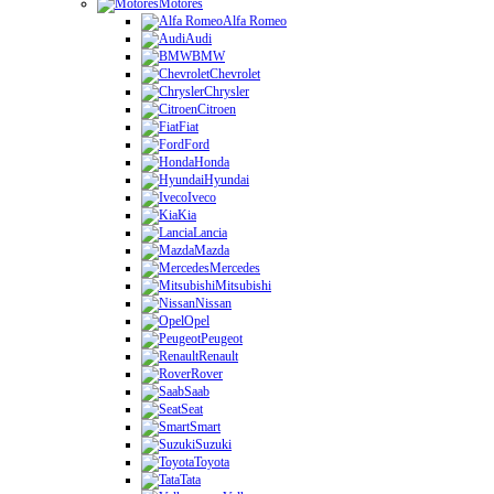
Motores
Alfa Romeo
Audi
BMW
Chevrolet
Chrysler
Citroen
Fiat
Ford
Honda
Hyundai
Iveco
Kia
Lancia
Mazda
Mercedes
Mitsubishi
Nissan
Opel
Peugeot
Renault
Rover
Saab
Seat
Smart
Suzuki
Toyota
Tata