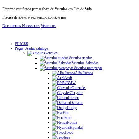
Empresa certificada para o abate de Veiculos em Fim de Vida
Precisa de abater o seu veiculo contacte-nos
Documentos Necessarios
Visite-nos
FINCER
Peças Usadas catalogo
Veiculos
Veiculos usados
Veiculos Salvados
Veiculos para peças
Alfa Romeo
Audi
BMW
Chevrolet
Chrysler
Citroen
Daihatsu
Dodge
Fiat
Ford
Honda
Hyundai
Iveco
Jeep