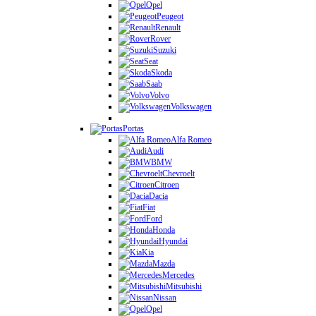
Opel
Peugeot
Renault
Rover
Suzuki
Seat
Skoda
Saab
Volvo
Volkswagen
Portas
Alfa Romeo
Audi
BMW
Chevroelt
Citroen
Dacia
Fiat
Ford
Honda
Hyundai
Kia
Mazda
Mercedes
Mitsubishi
Nissan
Opel