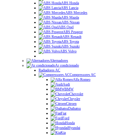
ABS Honda
ABS Lancia
ABS Mercedes
ABS Mazda
ABS Nissan
ABS Opel
ABS Peugeot
ABS Renault
ABS Toyota
ABS Suzuki
ABS Volvo
Alternadores
Ar condicionado
Radiadores AC
Compressores AC
Alfa Romeo
Audi
BMW
Chevrolet
Chrysler
Citroen
Daihatsu
Fiat
Ford
Honda
Hyundai
Kia