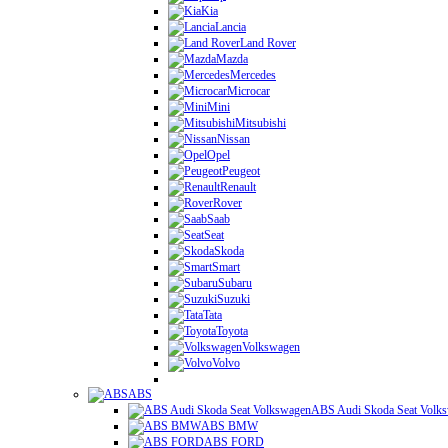
Kia
Lancia
Land Rover
Mazda
Mercedes
Microcar
Mini
Mitsubishi
Nissan
Opel
Peugeot
Renault
Rover
Saab
Seat
Skoda
Smart
Subaru
Suzuki
Tata
Toyota
Volkswagen
Volvo
ABS
ABS Audi Skoda Seat Volk
ABS BMW
ABS FORD