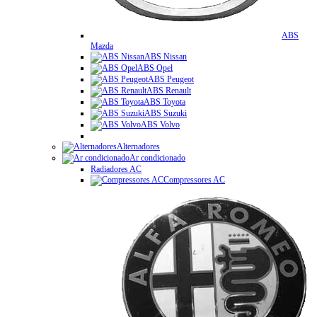
ABS
Mazda
ABS Nissan
ABS Opel
ABS Peugeot
ABS Renault
ABS Toyota
ABS Suzuki
ABS Volvo
Alternadores
Ar condicionado
Radiadores AC
Compressores AC