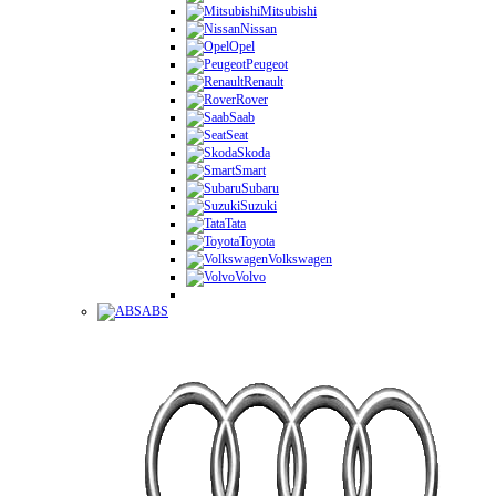
Mitsubishi
Nissan
Opel
Peugeot
Renault
Rover
Saab
Seat
Skoda
Smart
Subaru
Suzuki
Tata
Toyota
Volkswagen
Volvo
ABS