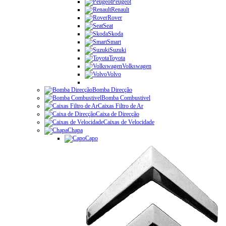
Peugeot
Renault
Rover
Seat
Skoda
Smart
Suzuki
Toyota
Volkswagen
Volvo
Bomba Direcção
Bomba Combustivel
Caixas Filtro de Ar
Caixa de Direcção
Caixas de Velocidade
Chapa
Capo