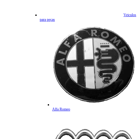
Veiculos
para peças
Alfa Romeo