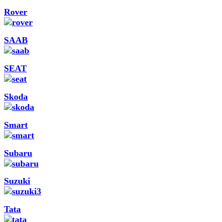
Rover
SAAB
SEAT
Skoda
Smart
Subaru
Suzuki
Tata