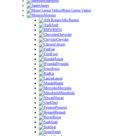
Interiores
Jantes
Motor Limpa Vidros
Motores
Alfa Romeo
Audi
BMW
Chevrolet
Chrysler
Citroen
Fiat
Ford
Honda
Hyundai
Iveco
Kia
Lancia
Mazda
Mercedes
Mitsubishi
Nissan
Opel
Peugeot
Renault
Rover
Saab
Seat
Smart