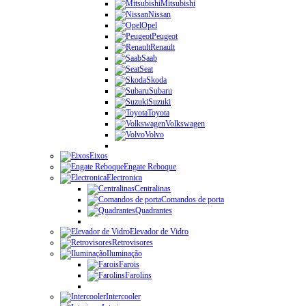
Mitsubishi
Nissan
Opel
Peugeot
Renault
Saab
Seat
Skoda
Subaru
Suzuki
Toyota
Volkswagen
Volvo
Eixos
Engate Reboque
Electronica
Centralinas
Comandos de porta
Quadrantes
Elevador de Vidro
Retrovisores
Iluminação
Farois
Farolins
Intercooler