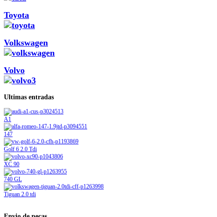
Toyota
Volkswagen
Volvo
Ultimas entradas
A1
147
Golf 6 2.0 Tdi
XC 90
740 GL
Tiguan 2.0 tdi
Envio de peças