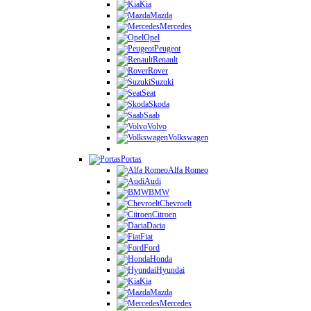
Kia
Mazda
Mercedes
Opel
Peugeot
Renault
Rover
Suzuki
Seat
Skoda
Saab
Volvo
Volkswagen
Portas
Alfa Romeo
Audi
BMW
Chevroelt
Citroen
Dacia
Fiat
Ford
Honda
Hyundai
Kia
Mazda
Mercedes