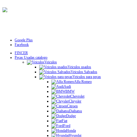
Google Plus
Facebook
FINCER
Peças Usadas catalogo
Veiculos
Veiculos usados
Veiculos Salvados
Veiculos para peças
Alfa Romeo
Audi
BMW
Chevrolet
Chrysler
Citroen
Daihatsu
Dodge
Fiat
Ford
Honda
Hyundai