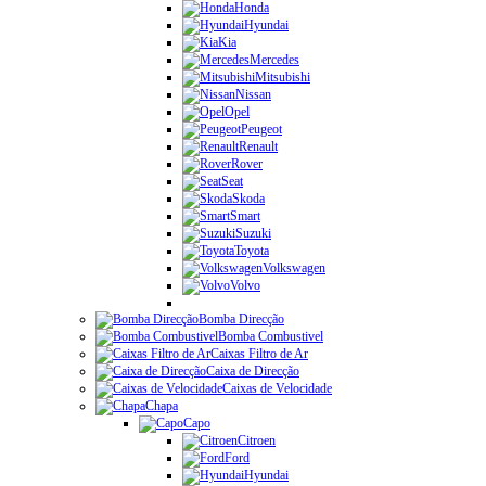
Honda
Hyundai
Kia
Mercedes
Mitsubishi
Nissan
Opel
Peugeot
Renault
Rover
Seat
Skoda
Smart
Suzuki
Toyota
Volkswagen
Volvo
Bomba Direcção
Bomba Combustivel
Caixas Filtro de Ar
Caixa de Direcção
Caixas de Velocidade
Chapa
Capo
Citroen
Ford
Hyundai