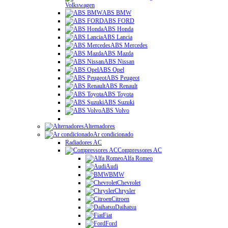
Volkswagen
ABS BMW
ABS FORD
ABS Honda
ABS Lancia
ABS Mercedes
ABS Mazda
ABS Nissan
ABS Opel
ABS Peugeot
ABS Renault
ABS Toyota
ABS Suzuki
ABS Volvo
Alternadores
Ar condicionado
Radiadores AC
Compressores AC
Alfa Romeo
Audi
BMW
Chevrolet
Chrysler
Citroen
Daihatsu
Fiat
Ford