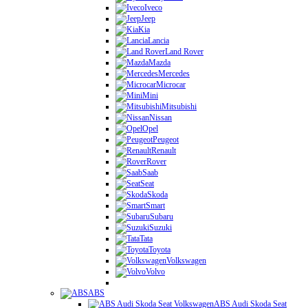
Iveco
Jeep
Kia
Lancia
Land Rover
Mazda
Mercedes
Microcar
Mini
Mitsubishi
Nissan
Opel
Peugeot
Renault
Rover
Saab
Seat
Skoda
Smart
Subaru
Suzuki
Tata
Toyota
Volkswagen
Volvo
ABS
ABS Audi Skoda Seat