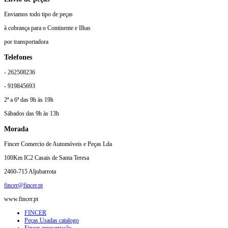
Enviamos todo tipo de peças
à cobrança para o Continente e Ilhas
por transportadora
Telefones
- 262508236
- 919845693
2ª a 6ª das 9h às 19h
Sábados das 9h às 13h
Morada
Fincer Comercio de Automóveis e Peças Lda
100Km IC2 Casais de Santa Teresa
2460-715 Aljubarrota
fincer@fincer.pt
www.fincer.pt
FINCER
Peças Usadas catalogo