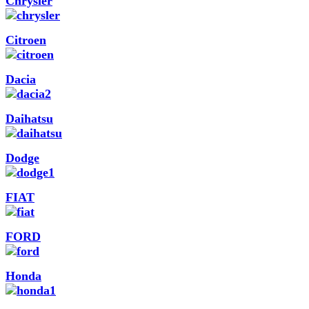
Chrysler
Citroen
Dacia
Daihatsu
Dodge
FIAT
FORD
Honda