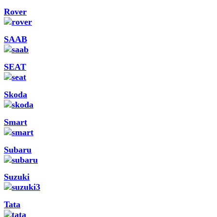
Rover
SAAB
SEAT
Skoda
Smart
Subaru
Suzuki
Tata