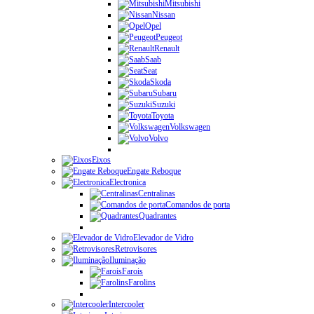
Mitsubishi
Nissan
Opel
Peugeot
Renault
Saab
Seat
Skoda
Subaru
Suzuki
Toyota
Volkswagen
Volvo
Eixos
Engate Reboque
Electronica
Centralinas
Comandos de porta
Quadrantes
Elevador de Vidro
Retrovisores
Iluminação
Farois
Farolins
Intercooler