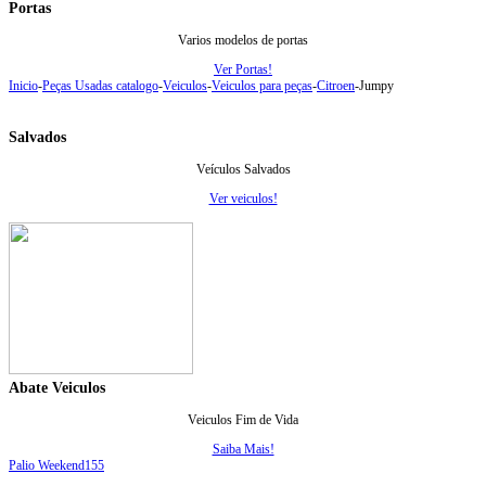
Portas
Varios modelos de portas
Ver Portas!
Inicio
-
Peças Usadas catalogo
-
Veiculos
-
Veiculos para peças
-
Citroen
-
Jumpy
Salvados
Veículos Salvados
Ver veiculos!
Abate Veiculos
Veiculos Fim de Vida
Saiba Mais!
Palio Weekend
155