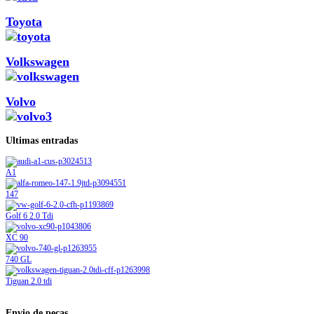
Toyota
Volkswagen
Volvo
Ultimas entradas
A1
147
Golf 6 2.0 Tdi
XC 90
740 GL
Tiguan 2.0 tdi
Envio de peças