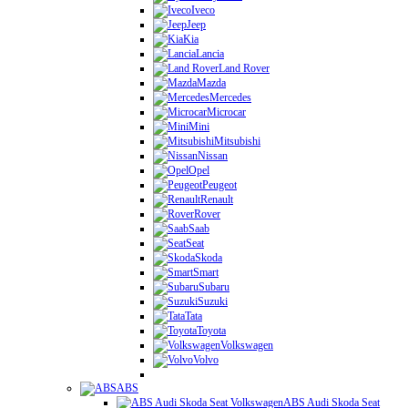
Iveco
Jeep
Kia
Lancia
Land Rover
Mazda
Mercedes
Microcar
Mini
Mitsubishi
Nissan
Opel
Peugeot
Renault
Rover
Saab
Seat
Skoda
Smart
Subaru
Suzuki
Tata
Toyota
Volkswagen
Volvo
ABS
ABS Audi Skoda Seat