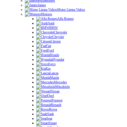
Interiores
Jantes
Motor Limpa Vidros
Motores
Alfa Romeo
Audi
BMW
Chevrolet
Chrysler
Citroen
Fiat
Ford
Honda
Hyundai
Iveco
Kia
Lancia
Mazda
Mercedes
Mitsubishi
Nissan
Opel
Peugeot
Renault
Rover
Saab
Seat
Smart