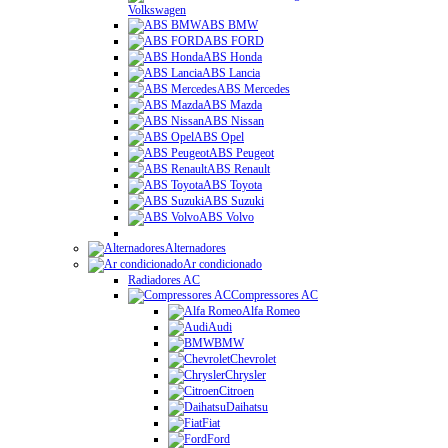
Volkswagen
ABS BMW
ABS FORD
ABS Honda
ABS Lancia
ABS Mercedes
ABS Mazda
ABS Nissan
ABS Opel
ABS Peugeot
ABS Renault
ABS Toyota
ABS Suzuki
ABS Volvo
Alternadores
Ar condicionado
Radiadores AC
Compressores AC
Alfa Romeo
Audi
BMW
Chevrolet
Chrysler
Citroen
Daihatsu
Fiat
Ford