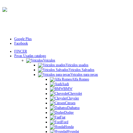
Google Plus
Facebook
FINCER
Peças Usadas catalogo
Veiculos
Veiculos usados
Veiculos Salvados
Veiculos para peças
Alfa Romeo
Audi
BMW
Chevrolet
Chrysler
Citroen
Daihatsu
Dodge
Fiat
Ford
Honda
Hyundai