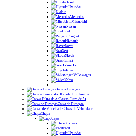
Honda
Hyundai
Kia
Mercedes
Mitsubishi
Nissan
Opel
Peugeot
Renault
Rover
Seat
Skoda
Smart
Suzuki
Toyota
Volkswagen
Volvo
Bomba Direcção
Bomba Combustivel
Caixas Filtro de Ar
Caixa de Direcção
Caixas de Velocidade
Chapa
Capo
Citroen
Ford
Hyundai