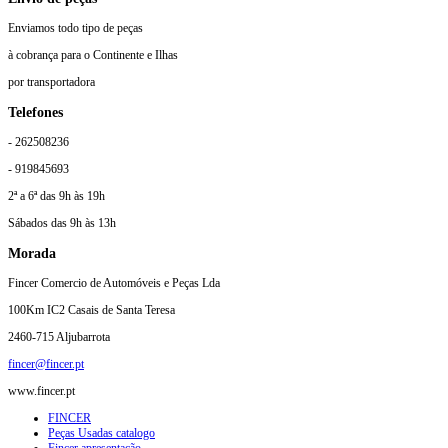
Enviamos todo tipo de peças
à cobrança para o Continente e Ilhas
por transportadora
Telefones
- 262508236
- 919845693
2ª a 6ª das 9h às 19h
Sábados das 9h às 13h
Morada
Fincer Comercio de Automóveis e Peças Lda
100Km IC2 Casais de Santa Teresa
2460-715 Aljubarrota
fincer@fincer.pt
www.fincer.pt
FINCER
Peças Usadas catalogo