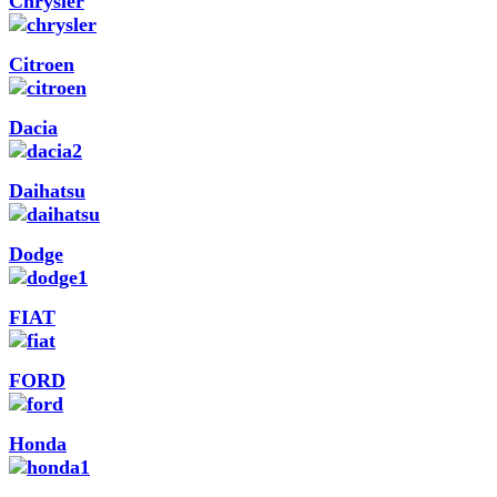
Chrysler
Citroen
Dacia
Daihatsu
Dodge
FIAT
FORD
Honda