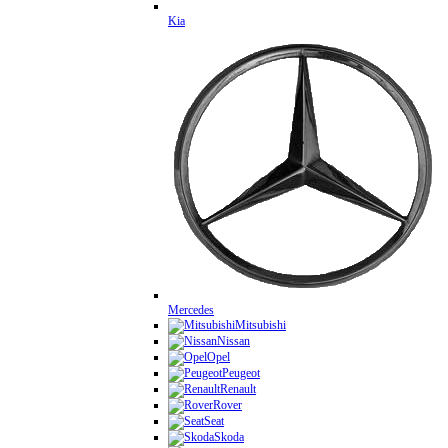
Kia
Mercedes
Mitsubishi
Nissan
Opel
Peugeot
Renault
Rover
Seat
Skoda