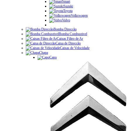
Smart
Suzuki
Toyota
Volkswagen
Volvo
Bomba Direcção
Bomba Combustivel
Caixas Filtro de Ar
Caixa de Direcção
Caixas de Velocidade
Chapa
Capo