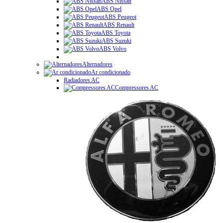
ABS Nissan
ABS Opel
ABS Peugeot
ABS Renault
ABS Toyota
ABS Suzuki
ABS Volvo
Alternadores
Ar condicionado
Radiadores AC
Compressores AC