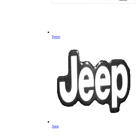
Iveco
Jeep