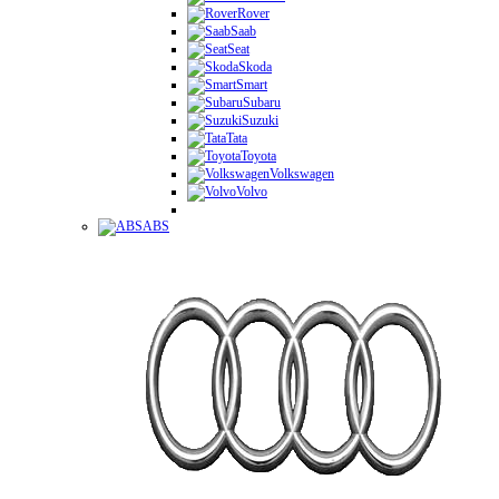
Rover
Saab
Seat
Skoda
Smart
Subaru
Suzuki
Tata
Toyota
Volkswagen
Volvo
ABS