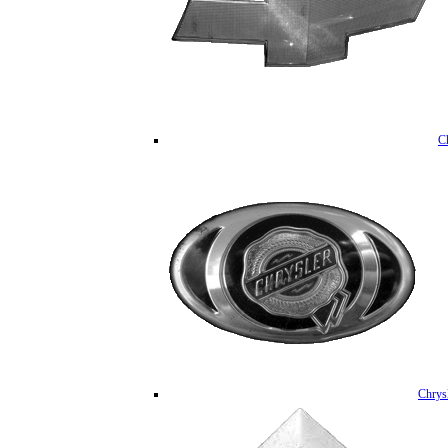
C
Chrys