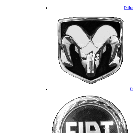
Daiha
D