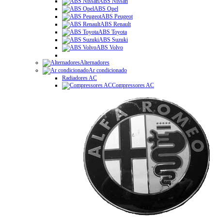
ABS Nissan
ABS Opel
ABS Peugeot
ABS Renault
ABS Toyota
ABS Suzuki
ABS Volvo
Alternadores
Ar condicionado
Radiadores AC
Compressores AC