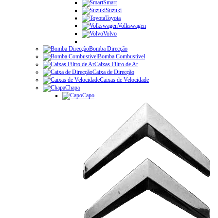
Smart
Suzuki
Toyota
Volkswagen
Volvo
Bomba Direcção
Bomba Combustivel
Caixas Filtro de Ar
Caixa de Direcção
Caixas de Velocidade
Chapa
Capo