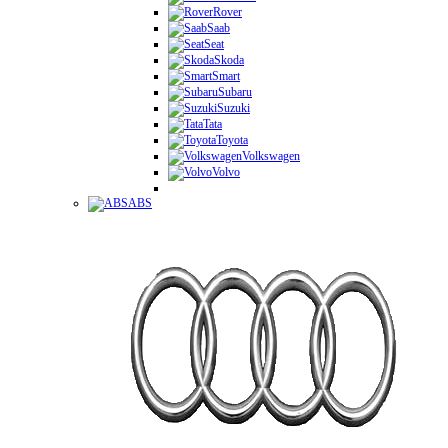
Rover
Saab
Seat
Skoda
Smart
Subaru
Suzuki
Tata
Toyota
Volkswagen
Volvo
ABS