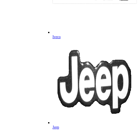
Iveco
Jeep