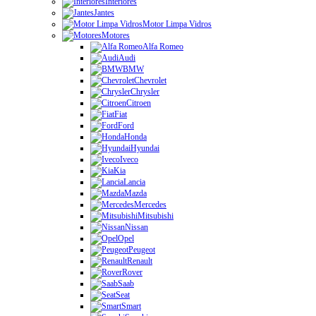
Interiores
Jantes
Motor Limpa Vidros
Motores
Alfa Romeo
Audi
BMW
Chevrolet
Chrysler
Citroen
Fiat
Ford
Honda
Hyundai
Iveco
Kia
Lancia
Mazda
Mercedes
Mitsubishi
Nissan
Opel
Peugeot
Renault
Rover
Saab
Seat
Smart