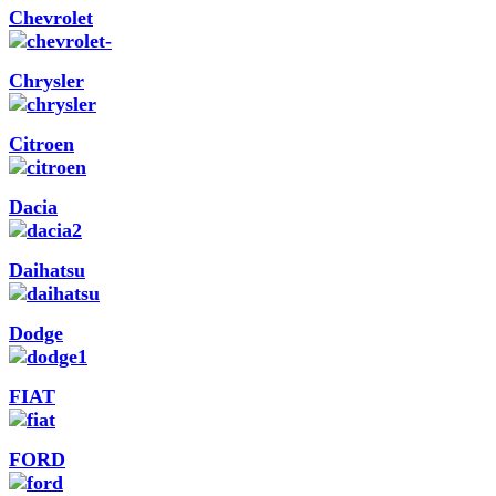
Chevrolet
Chrysler
Citroen
Dacia
Daihatsu
Dodge
FIAT
FORD