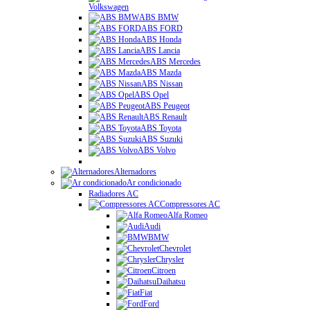
Volkswagen
ABS BMW
ABS FORD
ABS Honda
ABS Lancia
ABS Mercedes
ABS Mazda
ABS Nissan
ABS Opel
ABS Peugeot
ABS Renault
ABS Toyota
ABS Suzuki
ABS Volvo
Alternadores
Ar condicionado
Radiadores AC
Compressores AC
Alfa Romeo
Audi
BMW
Chevrolet
Chrysler
Citroen
Daihatsu
Fiat
Ford