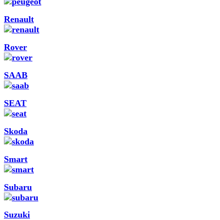
Renault
Rover
SAAB
SEAT
Skoda
Smart
Subaru
Suzuki