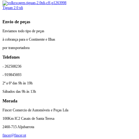
Tiguan 2.0 tdi
Envio de peças
Enviamos todo tipo de peças
à cobrança para o Continente e Ilhas
por transportadora
Telefones
- 262508236
- 919845693
2ª a 6ª das 9h às 19h
Sábados das 9h às 13h
Morada
Fincer Comercio de Automóveis e Peças Lda
100Km IC2 Casais de Santa Teresa
2460-715 Aljubarrota
fincer@fincer.pt