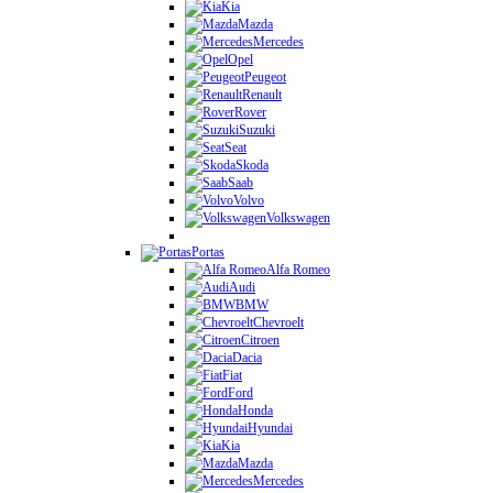
Kia
Mazda
Mercedes
Opel
Peugeot
Renault
Rover
Suzuki
Seat
Skoda
Saab
Volvo
Volkswagen
Portas
Alfa Romeo
Audi
BMW
Chevroelt
Citroen
Dacia
Fiat
Ford
Honda
Hyundai
Kia
Mazda
Mercedes