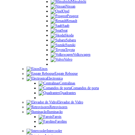
Mitsubishi
Nissan
Opel
Peugeot
Renault
Saab
Seat
Skoda
Subaru
Suzuki
Toyota
Volkswagen
Volvo
Eixos
Engate Reboque
Electronica
Centralinas
Comandos de porta
Quadrantes
Elevador de Vidro
Retrovisores
Iluminação
Farois
Farolins
Intercooler