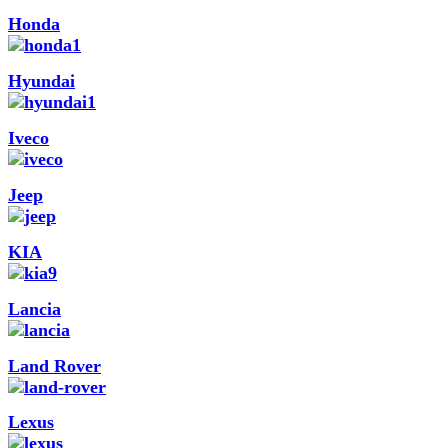
Honda
Hyundai
Iveco
Jeep
KIA
Lancia
Land Rover
Lexus