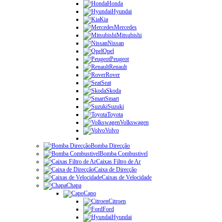
Honda
Hyundai
Kia
Mercedes
Mitsubishi
Nissan
Opel
Peugeot
Renault
Rover
Seat
Skoda
Smart
Suzuki
Toyota
Volkswagen
Volvo
Bomba Direcção
Bomba Combustivel
Caixas Filtro de Ar
Caixa de Direcção
Caixas de Velocidade
Chapa
Capo
Citroen
Ford
Hyundai