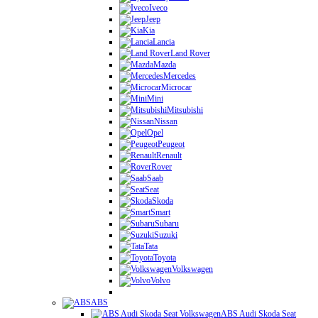
Iveco
Jeep
Kia
Lancia
Land Rover
Mazda
Mercedes
Microcar
Mini
Mitsubishi
Nissan
Opel
Peugeot
Renault
Rover
Saab
Seat
Skoda
Smart
Subaru
Suzuki
Tata
Toyota
Volkswagen
Volvo
ABS
ABS Audi Skoda Seat