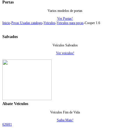
Portas
Varios modelos de portas
Ver Portas!
Inicio
-
Peças Usadas catalogo
-
Veiculos
-
Veiculos para peças
-
Cooper 1.6
Salvados
Veículos Salvados
Ver veiculos!
Abate Veiculos
Veiculos Fim de Vida
Saiba Mais!
626
H1