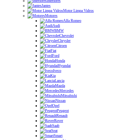
Interiores
Jantes
Motor Limpa Vidros
Motores
Alfa Romeo
Audi
BMW
Chevrolet
Chrysler
Citroen
Fiat
Ford
Honda
Hyundai
Iveco
Kia
Lancia
Mazda
Mercedes
Mitsubishi
Nissan
Opel
Peugeot
Renault
Rover
Saab
Seat
Smart