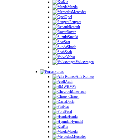
Kia
Mazda
Mercedes
Opel
Peugeot
Renault
Rover
Suzuki
Seat
Skoda
Saab
Volvo
Volkswagen
Portas
Alfa Romeo
Audi
BMW
Chevroelt
Citroen
Dacia
Fiat
Ford
Honda
Hyundai
Kia
Mazda
Mercedes