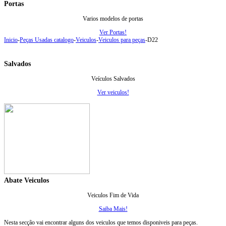
Portas
Varios modelos de portas
Ver Portas!
Inicio
-
Peças Usadas catalogo
-
Veiculos
-
Veiculos para peças
-
D22
Salvados
Veículos Salvados
Ver veiculos!
Abate Veiculos
Veiculos Fim de Vida
Saiba Mais!
Nesta secção vai encontrar alguns dos veiculos que temos disponiveis para peças.