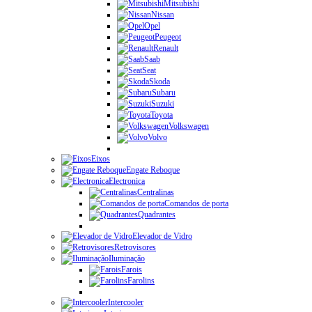
Mitsubishi
Nissan
Opel
Peugeot
Renault
Saab
Seat
Skoda
Subaru
Suzuki
Toyota
Volkswagen
Volvo
Eixos
Engate Reboque
Electronica
Centralinas
Comandos de porta
Quadrantes
Elevador de Vidro
Retrovisores
Iluminação
Farois
Farolins
Intercooler