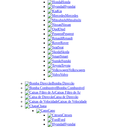
Honda
Hyundai
Kia
Mercedes
Mitsubishi
Nissan
Opel
Peugeot
Renault
Rover
Seat
Skoda
Smart
Suzuki
Toyota
Volkswagen
Volvo
Bomba Direcção
Bomba Combustivel
Caixas Filtro de Ar
Caixa de Direcção
Caixas de Velocidade
Chapa
Capo
Citroen
Ford
Hyundai