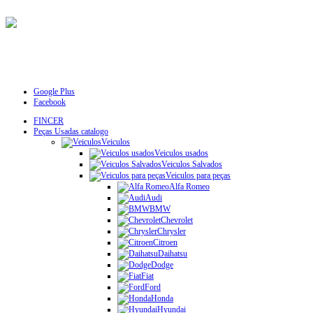
Google Plus
Facebook
FINCER
Peças Usadas catalogo
Veiculos
Veiculos usados
Veiculos Salvados
Veiculos para peças
Alfa Romeo
Audi
BMW
Chevrolet
Chrysler
Citroen
Daihatsu
Dodge
Fiat
Ford
Honda
Hyundai