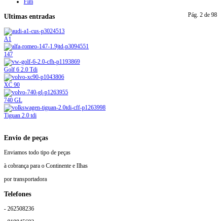
Fim
Pág. 2 de 98
Ultimas entradas
A1
147
Golf 6 2.0 Tdi
XC 90
740 GL
Tiguan 2.0 tdi
Envio de peças
Enviamos todo tipo de peças
à cobrança para o Continente e Ilhas
por transportadora
Telefones
- 262508236