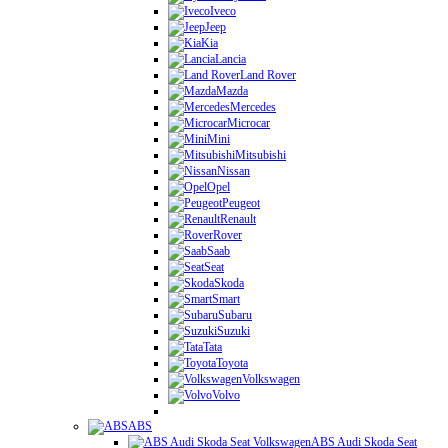
Iveco
Jeep
Kia
Lancia
Land Rover
Mazda
Mercedes
Microcar
Mini
Mitsubishi
Nissan
Opel
Peugeot
Renault
Rover
Saab
Seat
Skoda
Smart
Subaru
Suzuki
Tata
Toyota
Volkswagen
Volvo
ABS
ABS Audi Skoda Seat