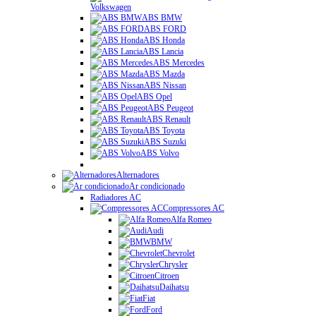
Volkswagen
ABS BMW
ABS FORD
ABS Honda
ABS Lancia
ABS Mercedes
ABS Mazda
ABS Nissan
ABS Opel
ABS Peugeot
ABS Renault
ABS Toyota
ABS Suzuki
ABS Volvo
Alternadores
Ar condicionado
Radiadores AC
Compressores AC
Alfa Romeo
Audi
BMW
Chevrolet
Chrysler
Citroen
Daihatsu
Fiat
Ford