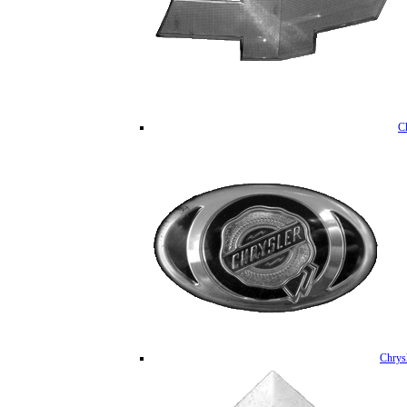
C
Chrys