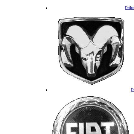
Daiha
D