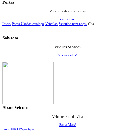
Portas
Varios modelos de portas
Ver Portas!
Inicio
-
Peças Usadas catalogo
-
Veiculos
-
Veiculos para peças
-
Clio
Salvados
Veículos Salvados
Ver veiculos!
Abate Veiculos
Veiculos Fim de Vida
Saiba Mais!
Isuzu NKTR
Sportage