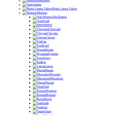
Interiores
Jantes
Motor Limpa Vidros
Motores
Alfa Romeo
Audi
BMW
Chevrolet
Chrysler
Citroen
Fiat
Ford
Honda
Hyundai
Iveco
Kia
Lancia
Mazda
Mercedes
Mitsubishi
Nissan
Opel
Peugeot
Renault
Rover
Saab
Seat
Smart