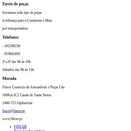
Envio de peças
Enviamos todo tipo de peças
à cobrança para o Continente e Ilhas
por transportadora
Telefones
- 262508236
- 919845693
2ª a 6ª das 9h às 19h
Sábados das 9h às 13h
Morada
Fincer Comercio de Automóveis e Peças Lda
100Km IC2 Casais de Santa Teresa
2460-715 Aljubarrota
fincer@fincer.pt
www.fincer.pt
FINCER