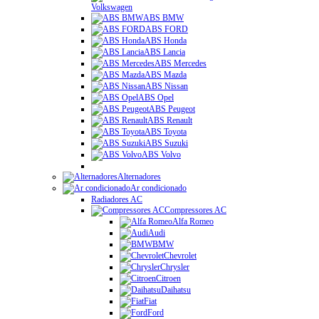
Volkswagen
ABS BMW
ABS FORD
ABS Honda
ABS Lancia
ABS Mercedes
ABS Mazda
ABS Nissan
ABS Opel
ABS Peugeot
ABS Renault
ABS Toyota
ABS Suzuki
ABS Volvo
Alternadores
Ar condicionado
Radiadores AC
Compressores AC
Alfa Romeo
Audi
BMW
Chevrolet
Chrysler
Citroen
Daihatsu
Fiat
Ford