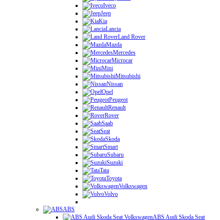
Iveco
Jeep
Kia
Lancia
Land Rover
Mazda
Mercedes
Microcar
Mini
Mitsubishi
Nissan
Opel
Peugeot
Renault
Rover
Saab
Seat
Skoda
Smart
Subaru
Suzuki
Tata
Toyota
Volkswagen
Volvo
ABS
ABS Audi Skoda Seat