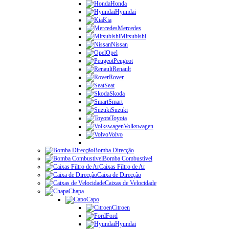
Honda
Hyundai
Kia
Mercedes
Mitsubishi
Nissan
Opel
Peugeot
Renault
Rover
Seat
Skoda
Smart
Suzuki
Toyota
Volkswagen
Volvo
Bomba Direcção
Bomba Combustivel
Caixas Filtro de Ar
Caixa de Direcção
Caixas de Velocidade
Chapa
Capo
Citroen
Ford
Hyundai