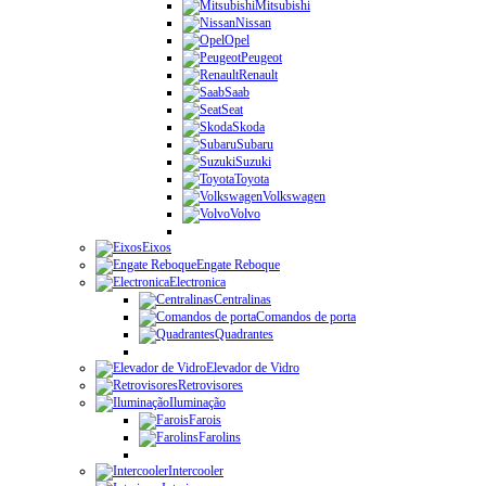
Mitsubishi
Nissan
Opel
Peugeot
Renault
Saab
Seat
Skoda
Subaru
Suzuki
Toyota
Volkswagen
Volvo
Eixos
Engate Reboque
Electronica
Centralinas
Comandos de porta
Quadrantes
Elevador de Vidro
Retrovisores
Iluminação
Farois
Farolins
Intercooler