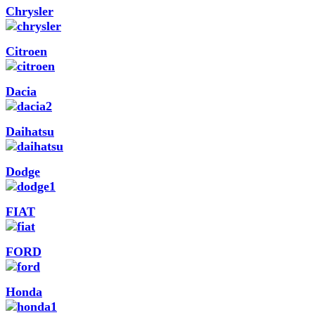
Chrysler
Citroen
Dacia
Daihatsu
Dodge
FIAT
FORD
Honda