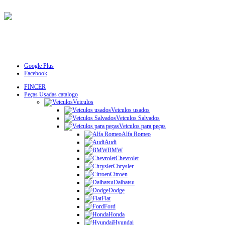
Google Plus
Facebook
FINCER
Peças Usadas catalogo
Veiculos
Veiculos usados
Veiculos Salvados
Veiculos para peças
Alfa Romeo
Audi
BMW
Chevrolet
Chrysler
Citroen
Daihatsu
Dodge
Fiat
Ford
Honda
Hyundai