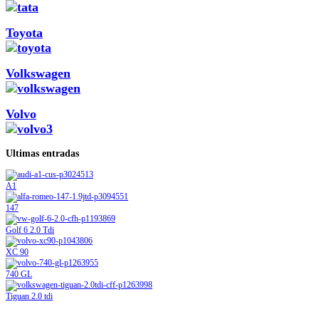
Toyota
Volkswagen
Volvo
Ultimas entradas
A1
147
Golf 6 2.0 Tdi
XC 90
740 GL
Tiguan 2.0 tdi