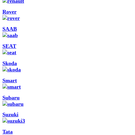
Rover
SAAB
SEAT
Skoda
Smart
Subaru
Suzuki
Tata