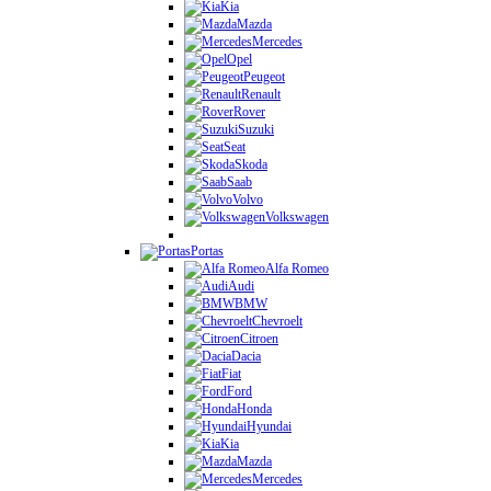
Kia
Mazda
Mercedes
Opel
Peugeot
Renault
Rover
Suzuki
Seat
Skoda
Saab
Volvo
Volkswagen
Portas
Alfa Romeo
Audi
BMW
Chevroelt
Citroen
Dacia
Fiat
Ford
Honda
Hyundai
Kia
Mazda
Mercedes